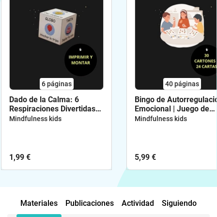
6
páginas
40
páginas
Dado de la Calma: 6
Bingo de Autorregulaci
Respiraciones Divertidas
Emocional | Juego de
para Infantil (3-6 años)
Calma para Niños (6-1
Mindfulness kids
Mindfulness kids
años)
1,99 €
5,99 €
Materiales
Publicaciones
Actividad
Siguiendo