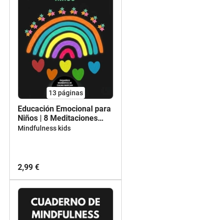
13
páginas
Educación Emocional para
Niños | 8 Meditaciones
Guiadas para el Aula |
Mindfulness kids
Gestión del Estrés y
Autorregulación
2,99 €