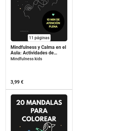
11
páginas
Mindfulness y Calma en el
Aula: Actividades de
Atención y Concentración |
Mindfulness kids
TDAH, TEA, NEAE |
Primaria 1º-6º | PDF
Imprimible
3,99 €