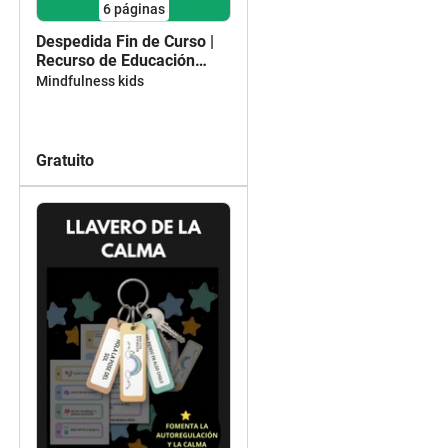
6
páginas
Despedida Fin de Curso |
Recurso de Educación
Emocional y Mindfulness
Mindfulness kids
para Primaria.
Gratuito