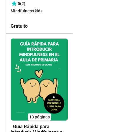
de la A a la Z para
5
(2)
Primaria (3 actividades
Mindfulness kids
GRATIS)
Gratuito
13
páginas
Guía Rápida para