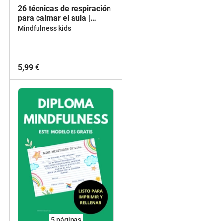
26 técnicas de respiración
para calmar el aula |
Vuelta a la calma
Mindfulness kids
5,99 €
5
páginas