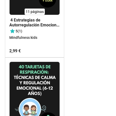
11
páginas
4 Estrategias de
Autorregulación Emocional
l Cuaderno Creativo (6-10
5
(1)
años)
Mindfulness kids
2,99 €