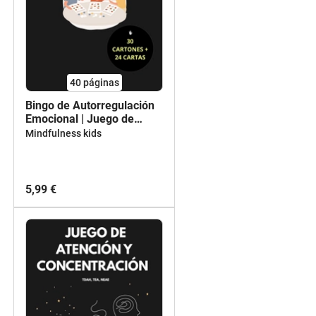
40
páginas
Bingo de Autorregulación
Emocional | Juego de
Calma para Niños (6-10
Mindfulness kids
años)
5,99 €