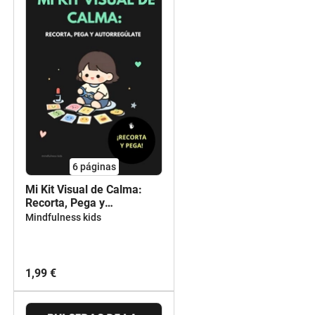
6
páginas
Mi Kit Visual de Calma:
Recorta, Pega y
Autorregúlate (6-12 años)
Mindfulness kids
1,99 €