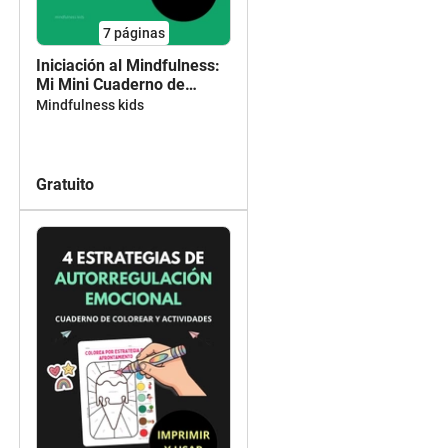
7
páginas
Iniciación al Mindfulness:
Mi Mini Cuaderno de
Respiraciones
Mindfulness kids
Gratuito