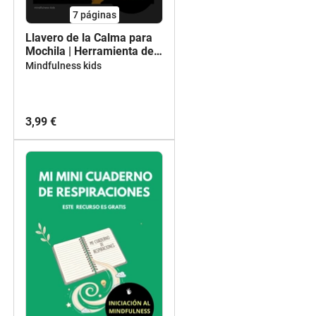
7
páginas
Llavero de la Calma para
Mochila | Herramienta de
Autorregulación Emocional
Mindfulness kids
(TDAH y TEA)
3,99 €