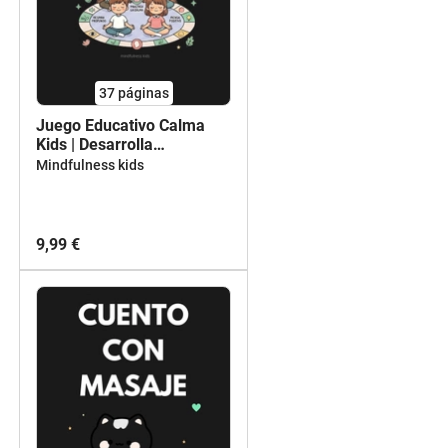
37
páginas
Juego Educativo Calma
Kids | Desarrolla
Habilidades de
Mindfulness kids
Autorregulación Emocional
en Niños (6-10 años)
9,99 €