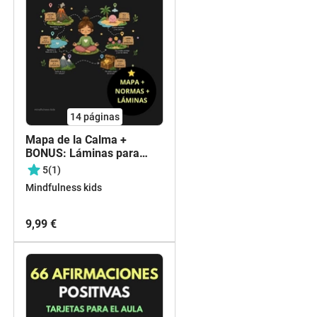
14
páginas
Mapa de la Calma +
BONUS: Láminas para
Aula+Normas Rincón de la
5
(1)
Calma
Mindfulness kids
9,99 €