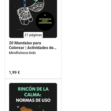
21
páginas
20 Mandalas para
Colorear | Actividades de
Calma y Concentración (6-
Mindfulness kids
12 años)
1,99 €