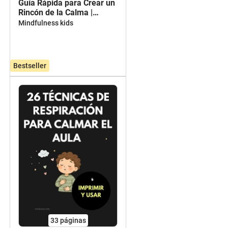
Guía Rápida para Crear un
Rincón de la Calma |
Primaria
Mindfulness kids
Gratuito
Bestseller
33
páginas