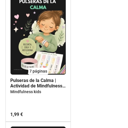
7
páginas
Pulseras de la Calma |
Actividad de Mindfulness y
Educación Emocional para
Mindfulness kids
Primaria (6-12 años)
1,99 €