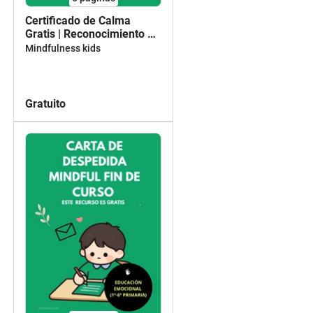
Certificado de Calma
Gratis | Reconocimiento de
prácticas de calma y
Mindfulness kids
atención para niños (6-12
años)
Gratuito