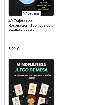
17
páginas
40 Tarjetas de
Respiración: Técnicas de
Calma y Regulación
Mindfulness kids
Emocional (6-12 años)
5,99 €