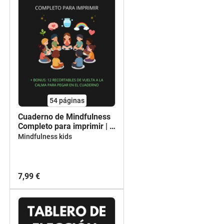
54
páginas
Cuaderno de Mindfulness
Completo para imprimir | +
bonus: 12 recortables de
Mindfulness kids
vuelta a la calma para
pegar en el cuaderno
7,99 €