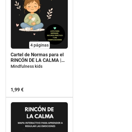
4
páginas
Cartel de Normas para el
RINCÓN DE LA CALMA |
Aprendizaje
Mindfulness kids
Socioemocional para
Primaria
1,99 €