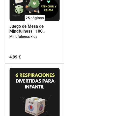
25
páginas
Juego de Mesa de
Mindfulness | 100
Actividades para Trabajar
Mindfulness kids
la Atención y la Calma
4,99 €