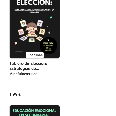
3
páginas
Tablero de Elección:
Estrategias de
Autorregulación en
Mindfulness kids
Primaria (6-12 años)
1,99 €