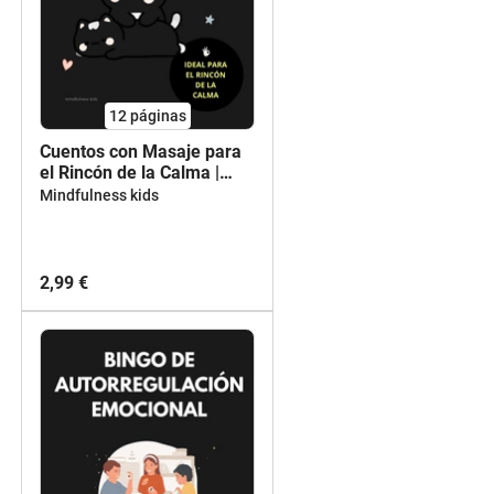
12
páginas
Cuentos con Masaje para
el Rincón de la Calma |
Relajación en Infantil (3-6
Mindfulness kids
años)
2,99 €