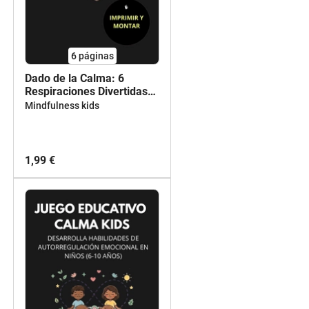
6
páginas
Dado de la Calma: 6
Respiraciones Divertidas
para Infantil (3-6 años)
Mindfulness kids
1,99 €