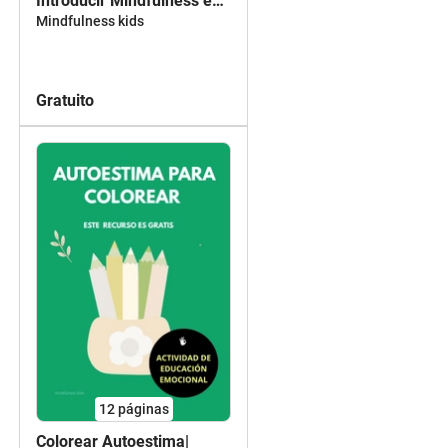
Introducir Mindfulness en
el Aula de Primaria
Mindfulness kids
Gratuito
12
páginas
Colorear Autoestima|