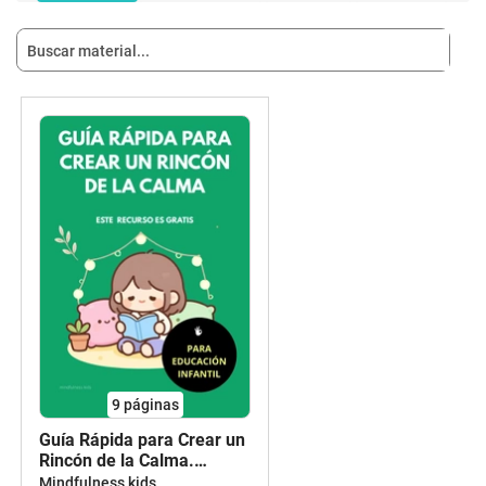
9
páginas
Guía Rápida para Crear un
Rincón de la Calma.
Educación Infantil
Mindfulness kids