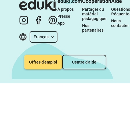
eduki.com
Coopération
Aide
À propos 
Partager du 
Questions 
matériel 
fréquente
Presse
pédagogique
Nous 
App
Nos 
contacter
partenaires
Français
Offres d'emploi
Centre d'aide