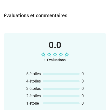
questions,L’oral, la lecture et un peu
d’écriture, en lien avec les programmes
de l’Éducation nationale.Tous les
Évaluations et commentaires
documents sont fournis en PDF et
PowerPoint, format A4, imprimables en
couleur ou en noir et blanc. Tu peux
même les modifier selon tes
besoins. Amuse-toi bien avec ce matériel
0.0
en classe !L’équipe vlamingo
0 Évaluations
5 étoiles
0
4 étoiles
0
3 étoiles
0
2 étoiles
0
1 étoile
0