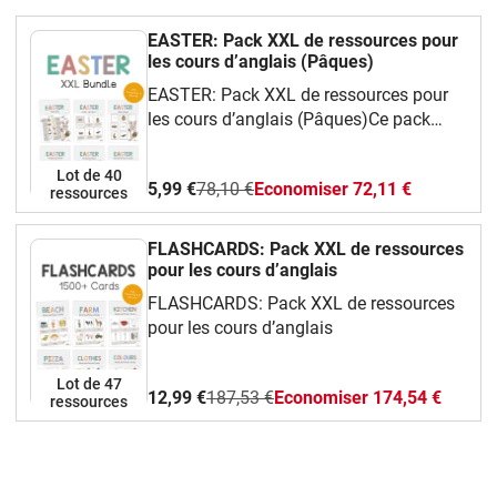
EASTER: Pack XXL de ressources pour
les cours d’anglais (Pâques)
EASTER: Pack XXL de ressources pour
les cours d’anglais (Pâques)Ce pack
complet et ludique te propose une
grande variété de ressources faciles à
Lot de 40
5,99 €
78,10 €
Economiser 72,11 €
utiliser en classe d’anglais.Tu y
ressources
trouveras :Des cartes de vocabulaire
illustrées (flashcards) pour apprendre les
FLASHCARDS: Pack XXL de ressources
mots essentiels,Des jeux amusants :
pour les cours d’anglais
bingo, dominos, jeu de mémoire, I have…
FLASHCARDS: Pack XXL de ressources
Who has…?,Des fiches d’activités
pour les cours d’anglais
différenciées, pour tous les niveaux,Des
coloriages et des modèles à
Lot de 47
découper pour des activités manuelles et
12,99 €
187,53 €
Economiser 174,54 €
ressources
créatives.Ce pack permet de travailler :Le
vocabulaire des organes : noms,
fonctions et localisation,Des phrases
simples pour parler, décrire et poser des