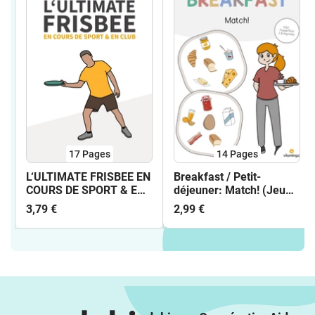
17
Pages
14
Pages
L‘ULTIMATE FRISBEE EN
Breakfast / Petit-
COURS DE SPORT & EN
déjeuner: Match! (Jeu
CLUB - CARTES
pour le cours d'anglais)
3,79 €
2,99 €
TECHNIQUES