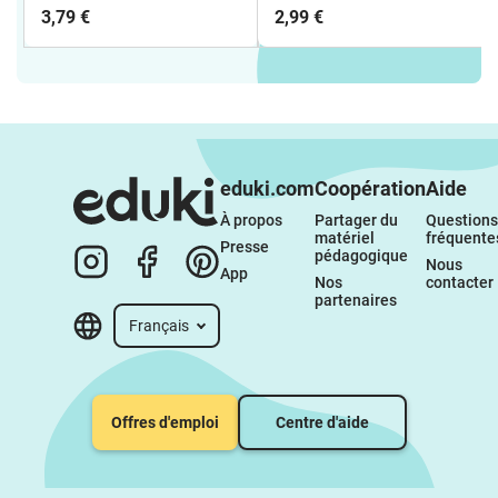
CLUB - CARTES
pour le cours d'anglais)
3,79 €
2,99 €
TECHNIQUES
eduki.com
Coopération
Aide
À propos 
Partager du 
Questions 
matériel 
fréquente
Presse
pédagogique
Nous 
App
Nos 
contacter
partenaires
Français
Offres d'emploi
Centre d'aide