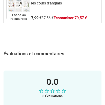
Who has…?,Des fiches d’activités
les cours d’anglais
différenciées, pour tous les niveaux,Des
coloriages et des modèles à
Lot de 44
découper pour des activités manuelles et
7,99 €
87,56 €
Economiser 79,57 €
ressources
créatives.Ce pack permet de travailler :Le
vocabulaire des organes : noms,
fonctions et localisation,Des phrases
simples pour parler, décrire et poser des
questions,L’oral, la lecture et un peu
d’écriture, en lien avec les programmes
de l’Éducation nationale.Tous les
Évaluations et commentaires
documents sont fournis en PDF et
PowerPoint, format A4, imprimables en
couleur ou en noir et blanc. Tu peux
même les modifier selon tes
besoins. Amuse-toi bien avec ce matériel
0.0
en classe !L’équipe vlamingo
0 Évaluations