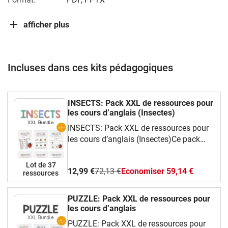
afficher plus
Incluses dans ces kits pédagogiques
INSECTS: Pack XXL de ressources pour
les cours d’anglais (Insectes)
INSECTS: Pack XXL de ressources pour
les cours d’anglais (Insectes)Ce pack
complet et ludique te propose une
grande variété de ressources faciles à
Lot de 37
12,99 €
72,13 €
Economiser 59,14 €
utiliser en classe d’anglais.Tu y
ressources
trouveras :Des cartes de vocabulaire
illustrées (flashcards) pour apprendre les
PUZZLE: Pack XXL de ressources pour
mots essentiels,Des jeux amusants :
les cours d’anglais
bingo, dominos, jeu de mémoire, I have…
PUZZLE: Pack XXL de ressources pour