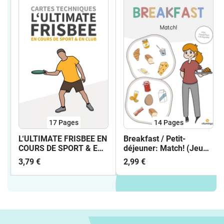
17
Pages
14
Pages
L‘ULTIMATE FRISBEE EN
Breakfast / Petit-
COURS DE SPORT & EN
déjeuner: Match! (Jeu
CLUB - CARTES
pour le cours d'anglais)
3,79 €
2,99 €
TECHNIQUES