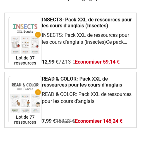
INSECTS: Pack XXL de ressources pour
les cours d’anglais (Insectes)
INSECTS: Pack XXL de ressources pour
les cours d’anglais (Insectes)Ce pack
complet et ludique te propose une
grande variété de ressources faciles à
Lot de 37
12,99 €
72,13 €
Economiser 59,14 €
utiliser en classe d’anglais.Tu y
ressources
trouveras :Des cartes de vocabulaire
illustrées (flashcards) pour apprendre les
READ & COLOR: Pack XXL de
mots essentiels,Des jeux amusants :
ressources pour les cours d’anglais
bingo, dominos, jeu de mémoire, I have…
READ & COLOR: Pack XXL de ressources
Who has…?,Des fiches d’activités
pour les cours d’anglais
différenciées, pour tous les niveaux,Des
coloriages et des modèles à
Lot de 77
découper pour des activités manuelles et
7,99 €
153,23 €
Economiser 145,24 €
ressources
créatives.Ce pack permet de travailler :Le
vocabulaire des organes : noms,
fonctions et localisation,Des phrases