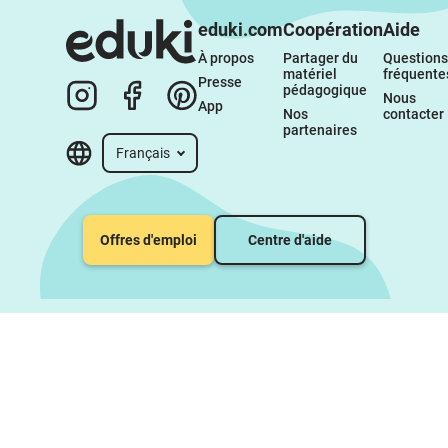
eduki.com
Coopération
Aide
À propos 
Partager du 
Questions 
matériel 
fréquente
Presse
pédagogique
Nous 
App
Nos 
contacter
partenaires
Français
Offres d'emploi
Centre d'aide