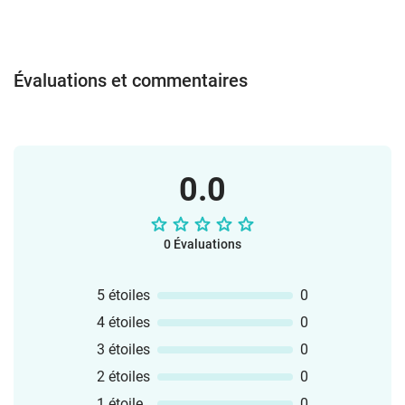
simples pour parler, décrire et poser des
questions,L’oral, la lecture et un peu
d’écriture, en lien avec les programmes
de l’Éducation nationale.Tous les
Évaluations et commentaires
documents sont fournis en PDF et
PowerPoint, format A4, imprimables en
couleur ou en noir et blanc. Tu peux
même les modifier selon tes
besoins. Amuse-toi bien avec ce matériel
0.0
en classe !L’équipe vlamingo
0 Évaluations
5 étoiles
0
4 étoiles
0
3 étoiles
0
2 étoiles
0
1 étoile
0