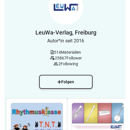
LeuWa-Verlag, Freiburg
Autor*in seit 2016
514
Materialien
25867
Follower
2
Following
Folgen