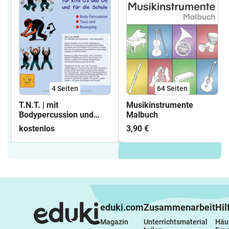
4
Seiten
64
Seiten
T.N.T. | mit
Musikinstrumente
Bodypercussion und
Malbuch
Bewegung Rhythmus
kostenlos
3,90 €
erleben
eduki.com
Zusammenarbeit
Hil
Magazin
Unterrichtsmaterial 
Häuf