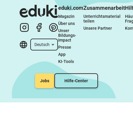
eduki.com
Zusammenarbeit
Hil
Magazin
Unterrichtsmaterial 
Häuf
teilen
Fra
Über uns
Unsere Partner
Kon
Unser 
Bildungs-
Impact
Deutsch
Presse
App
KI-Tools
Jobs
Hilfe-Center