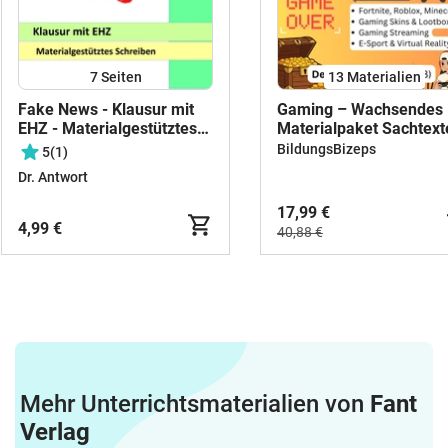
7
Seiten
13 Materialien
Fake News - Klausur mit
Gaming – Wachsendes
EHZ - Materialgestütztes
Materialpaket Sachtexte
Schreiben - Digitale
Deutsch Klasse 5/6
BildungsBizeps
5
(1)
Medien und Einfluss auf
Dr. Antwort
Kommunikation
17,99 €
4,99 €
40,88 €
Mehr Unterrichtsmaterialien von
Fant
Verlag