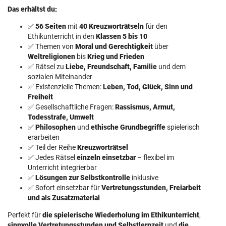
Das erhältst du:
✅
56 Seiten
mit
40 Kreuzworträtseln
für den
Ethikunterricht in den
Klassen 5 bis 10
✅ Themen von
Moral und Gerechtigkeit
über
Weltreligionen
bis
Krieg und Frieden
✅ Rätsel zu
Liebe, Freundschaft, Familie
und dem
sozialen Miteinander
✅ Existenzielle Themen:
Leben, Tod, Glück, Sinn und
Freiheit
✅ Gesellschaftliche Fragen:
Rassismus, Armut,
Todesstrafe, Umwelt
✅
Philosophen
und
ethische Grundbegriffe
spielerisch
erarbeiten
✅ Teil der Reihe
Kreuzworträtsel
✅ Jedes Rätsel
einzeln einsetzbar
– flexibel im
Unterricht integrierbar
✅
Lösungen zur Selbstkontrolle
inklusive
✅ Sofort einsetzbar für
Vertretungsstunden, Freiarbeit
und als Zusatzmaterial
Perfekt für
die spielerische Wiederholung im Ethikunterricht
,
sinnvolle Vertretungsstunden und Selbstlernzeit
und
die