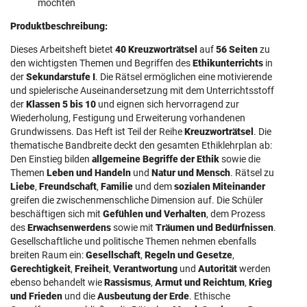
möchten
Produktbeschreibung:
Dieses Arbeitsheft bietet
40 Kreuzworträtsel
auf
56 Seiten
zu
den wichtigsten Themen und Begriffen des
Ethikunterrichts
in
der
Sekundarstufe I
. Die Rätsel ermöglichen eine motivierende
und spielerische Auseinandersetzung mit dem Unterrichtsstoff
der
Klassen 5 bis 10
und eignen sich hervorragend zur
Wiederholung, Festigung und Erweiterung vorhandenen
Grundwissens. Das Heft ist Teil der Reihe
Kreuzworträtsel
. Die
thematische Bandbreite deckt den gesamten Ethiklehrplan ab:
Den Einstieg bilden
allgemeine Begriffe der Ethik
sowie die
Themen
Leben und Handeln
und
Natur und Mensch
. Rätsel zu
Liebe
,
Freundschaft
,
Familie
und dem
sozialen Miteinander
greifen die zwischenmenschliche Dimension auf. Die Schüler
beschäftigen sich mit
Gefühlen und Verhalten
, dem Prozess
des
Erwachsenwerdens
sowie mit
Träumen und Bedürfnissen
.
Gesellschaftliche und politische Themen nehmen ebenfalls
breiten Raum ein:
Gesellschaft
,
Regeln und Gesetze
,
Gerechtigkeit
,
Freiheit
,
Verantwortung
und
Autorität
werden
ebenso behandelt wie
Rassismus
,
Armut und Reichtum
,
Krieg
und Frieden
und die
Ausbeutung der Erde
. Ethische