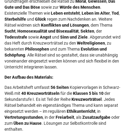
Grundfragen erschließen die Rätsel zu
Moral
,
Gewissen
,
Das
Gute und Das Böse
sowie zur
Würde des Menschen
.
Existenzielle Themen wie
Leben entsteht
,
Leben im Alter
,
Tod
,
Sterbehilfe
und
Glück
regen zum Nachdenken an. Weitere
Rätsel widmen sich
Konflikten und Lösungen
, dem Thema
Sucht
,
Homosexualität und Bisexualität
,
Sekten
, der
Todesstrafe
sowie
Angst
und
Sinn und Ziele
. Abgerundet wird
das Heft durch Kreuzworträtsel zu den
Weltreligionen
, zu
bekannten
Philosophen
und zum Thema
Evolution und
Schöpfung
. Alle Rätsel sind so gestaltet, dass sie unabhängig
voneinander eingesetzt werden können und sich flexibel in den
Unterricht integrieren lassen.
Der Aufbau des Materials:
Das Arbeitsheft umfasst
56 Seiten
Kopiervorlagen in Schwarz-
Weiß mit
40 Kreuzworträtseln
für die
Klassen 5 bis 10
der
Sekundarstufe I. Es ist Teil der Reihe
Kreuzworträtsel
. Jedes
Rätsel behandelt ein eigenständiges Thema und kann separat
eingesetzt werden – im regulären
Ethikunterricht
, in
Vertretungsstunden
, in der
Freiarbeit
, als
Zusatzaufgabe
oder
zum
Üben zu Hause
. Lösungen zur Selbstkontrolle sind
enthalten.