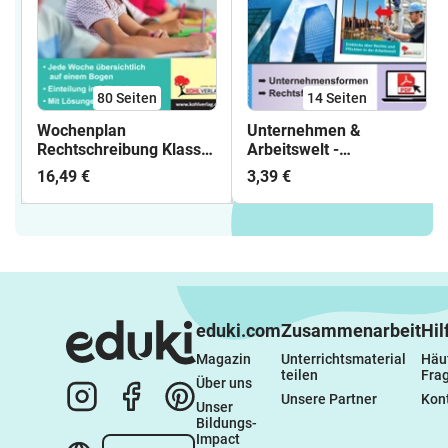
80
Seiten
14
Seiten
Wochenplan
Unternehmen &
Rechtschreibung Klasse
Arbeitswelt -
4 | Groß- und
Unternehmensformen &
16,49 €
3,39 €
Kleinschreibung,
Rechtsformen |
Doppelkonsonanten, ss
Wirtschaft Klasse 8-10
und ß, Dehnungs-h,
Sekundarstufe | GmbH,
Wortarten,
OHG, BGB,
Silbentrennung | Deutsch
Genossenschaft |
Grundschule Klasse 4
Arbeitsblätter
Lösungen
Kopiervorlagen,
Freiarbeit mit Lösungen
eduki.com
Zusammenarbeit
Hil
Magazin
Unterrichtsmaterial 
Häuf
teilen
Fra
Über uns
Unsere Partner
Kon
Unser 
Bildungs-
Impact