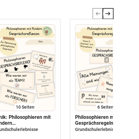
10
Seiten
6
Seiten
hik: Philosophieren mit
Philosophieren mit Kindern
ndern
Gesprächsregeln Ethik
sprächsreflexion
undschulerlebnisse
Grundschulerlebnisse