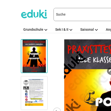
Grundschule
Sek I & II
Saisonal
An