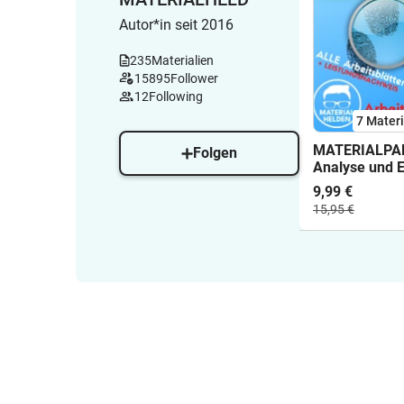
Autor*in seit 2016
235
Materialien
15895
Follower
12
Following
7 Materi
MATERIALPA
Folgen
Analyse und E
pragmatische
9,99 €
15,95 €