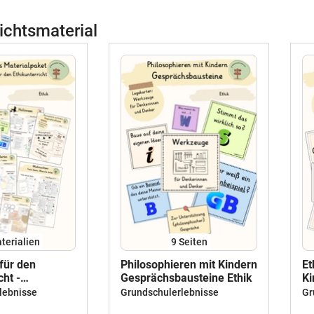
ichtsmaterial
terialien
9
Seiten
 für den
Philosophieren mit Kindern
Et
cht -
Gesprächsbausteine Ethik
Ki
s
Ge
lebnisse
Grundschulerlebnisse
Gr
et