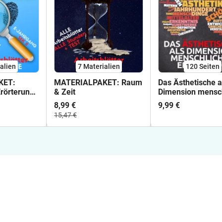
alien
7 Materialien
120
Seiten
KET:
MATERIALPAKET: Raum
Das Ästhetische a
rörterung
& Zeit
Dimension mensch
r Texte
Erfahrung
8,99 €
9,99 €
15,47 €