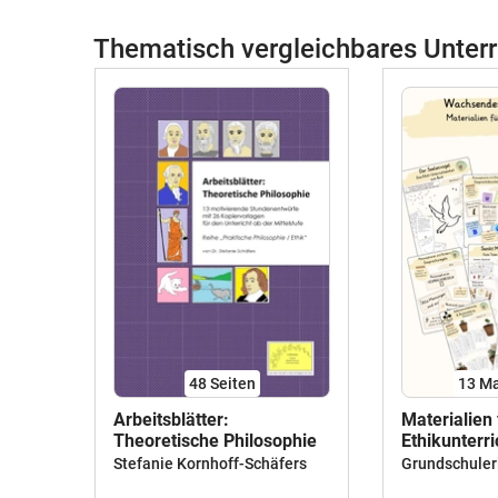
Thematisch vergleichbares Unterr
48
Seiten
13 Ma
Arbeitsblätter:
Materialien
Theoretische Philosophie
Ethikunterri
Wachsende
Stefanie Kornhoff-Schäfers
Grundschuler
Materialpak