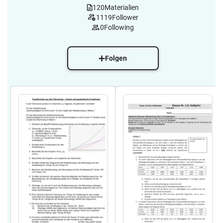
120
Materialien
1119
Follower
0
Following
Folgen