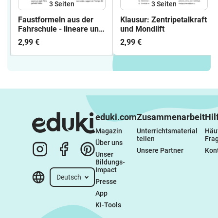
3
Seiten
3
Seiten
Faustformeln aus der
Klausur: Zentripetalkraft
Fahrschule - lineare und
und Mondlift
quadratische Funktionen
2,99 €
2,99 €
eduki.com
Zusammenarbeit
Hil
Magazin
Unterrichtsmaterial 
Häuf
teilen
Fra
Über uns
Unsere Partner
Kon
Unser 
Bildungs-
Impact
Deutsch
Presse
App
KI-Tools