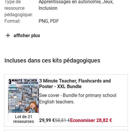
Type de
Apprentissages en autonomie, Jeux,
ressource
Inclusion
pédagogique:
Format:
PNG, PDF
afficher plus
Incluses dans ces kits pédagogiques
3 Minute Teacher, Flashcards and
Poster - XXL Bundle
See cover - Bundle for primary school
English teachers.
Lot de 21
29,99 €
58,81 €
Economiser 28,82 €
ressources