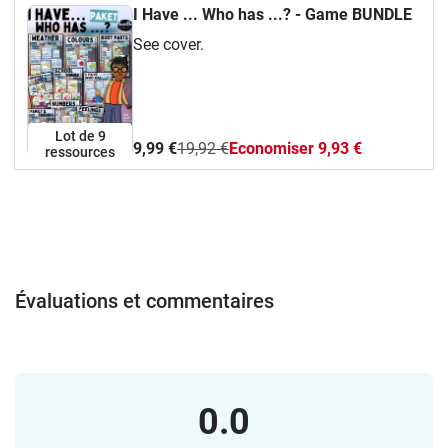
I Have ... Who has ...? - Game BUNDLE
See cover.
Lot de 9
9,99 €
19,92 €
Economiser 9,93 €
ressources
Évaluations et commentaires
0.0