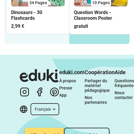
34
Pages
10
Pages
Dinosaurs - 30
Question Words -
Flashcards
Classroom Poster
2,99 €
gratuit
eduki.com
Coopération
Aide
À propos 
Partager du 
Questions 
matériel 
fréquente
Presse
pédagogique
Nous 
App
Nos 
contacter
partenaires
Français