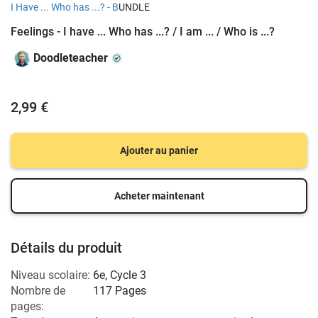
I Have ... Who has ...? - B
UNDLE
Feelings - I have ... Who has ...? / I am ... / Who is ...?
Doodleteacher
2,99 €
Ajouter au panier
Acheter maintenant
Détails du produit
Niveau scolaire:
6e
,
Cycle 3
Nombre de
117 Pages
pages: