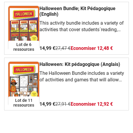
Halloween Bundle; Kit Pédagogique
(English)
This activity bundle includes a variety of
activities that cover students´reading,
listening, writing and speaking skills.
Furthermore it has vocabulary and
Lot de 6
14,99 €
27,47 €
Economiser 12,48 €
grammar exercises.
ressources
Halloween: Kit pédagogique (Anglais)
The Halloween Bundle includes a variety
of activities and games that will allow
students to learn Halloween vocabulary,
and to develop their reading, speaking,
listening and writing skills.
Lot de 11
14,99 €
27,91 €
Economiser 12,92 €
ressources