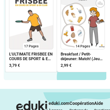
17
Pages
14
Pages
L‘ULTIMATE FRISBEE EN
Breakfast / Petit-
COURS DE SPORT & EN
déjeuner: Match! (Jeu
CLUB - CARTES
pour le cours d'anglais)
3,79 €
2,99 €
TECHNIQUES
eduki.com
Coopération
Aide