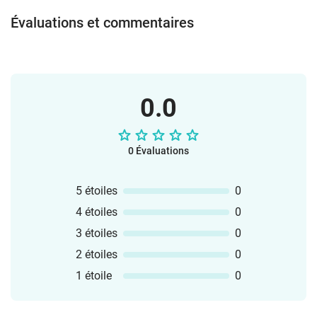
puis attache-les avec un élastique si
Évaluations et commentaires
besoin. Amusez-vous bien avec le
matériel !Votre équipe vlamingo
0.0
0 Évaluations
5 étoiles
0
4 étoiles
0
3 étoiles
0
2 étoiles
0
1 étoile
0