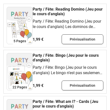
Party / Fête: Reading Domino (Jeu pour
le cours d'anglais)
Party / Fête: Reading Domino (Jeu pour
le cours d'anglais) Les dominos de
lecture sont un excellent moyen de
renforcer la compréhension écrite et le
1,99 €
Prévisualisation
5
Pages
vocabulaire en classe de manière
ludique. Ils peuvent être utilisés en
binôme, en ateliers ou en soutien
Party / Fête: Bingo (Jeu pour le cours
scolaire. Grâce à leur aspect interactif, ils
d'anglais)
rendent l’apprentissage plus amusant et
Party / Fête: Bingo (Jeu pour le cours
varié. Il suffit d’imprimer, plastifier et
d'anglais) Le bingo n’est pas seulement
découper le modèle. Le matériel est
amusant, c’est aussi un excellent moyen
disponible en PDF, PowerPoint et
de réviser le vocabulaire de manière
1,99 €
Prévisualisation
Keynote. Amusez-vous bien avec le
22
Pages
ludique Instructions : Les cartes de
matériel !Votre équipe vlamingo
vocabulaire découpées (et plastifiées)
sont placées dans un sac.Chaque enfant
Party / Fête: What am I? - Cards (Jeu
reçoit une carte de bingo.Un enfant est
pour le cours d'anglais)