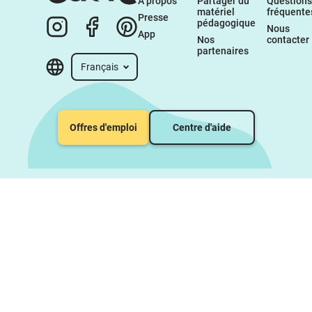
À propos 
Partager du 
Questions 
matériel 
fréquente
Presse
pédagogique
Nous 
App
Nos 
contacter
partenaires
Français
Offres d'emploi
Centre d'aide