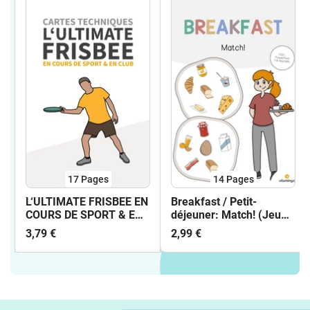
17
Pages
14
Pages
L‘ULTIMATE FRISBEE EN
Breakfast / Petit-
COURS DE SPORT & EN
déjeuner: Match! (Jeu
CLUB - CARTES
pour le cours d'anglais)
3,79 €
2,99 €
TECHNIQUES