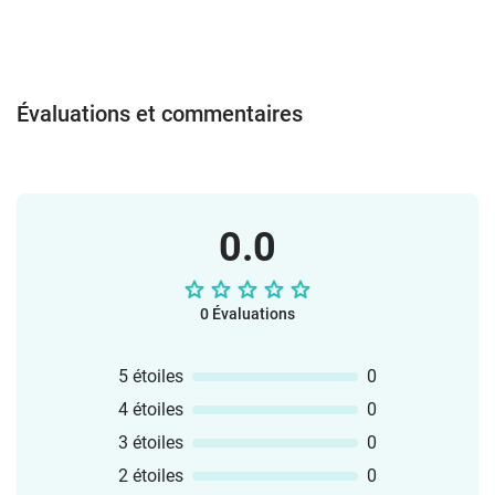
fonctions et localisation,Des phrases
simples pour parler, décrire et poser des
questions,L’oral, la lecture et un peu
d’écriture, en lien avec les programmes
de l’Éducation nationale.Tous les
Évaluations et commentaires
documents sont fournis en PDF et
PowerPoint, format A4, imprimables en
couleur ou en noir et blanc. Tu peux
même les modifier selon tes
besoins. Amuse-toi bien avec ce matériel
0.0
en classe !L’équipe vlamingo
0 Évaluations
5 étoiles
0
4 étoiles
0
3 étoiles
0
2 étoiles
0