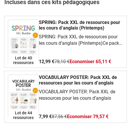
Incluses dans ces kits pédagogiques
SPRING: Pack XXL de ressources pour
les cours d’anglais (Printemps)
SPRING: Pack XXL de ressources pour
les cours d’anglais (Printemps)Ce pack
complet et ludique te propose une
grande variété de ressources faciles à
Lot de 40
12,99 €
78,10 €
Economiser 65,11 €
utiliser en classe d’anglais.Tu y
ressources
trouveras :Des cartes de vocabulaire
illustrées (flashcards) pour apprendre les
VOCABULARY POSTER: Pack XXL de
mots essentiels,Des jeux amusants :
ressources pour les cours d’anglais
bingo, dominos, jeu de mémoire, I have…
VOCABULARY POSTER: Pack XXL de
Who has…?,Des fiches d’activités
ressources pour les cours d’anglais
différenciées, pour tous les niveaux,Des
coloriages et des modèles à
Lot de 44
découper pour des activités manuelles et
7,99 €
87,56 €
Economiser 79,57 €
ressources
créatives.Ce pack permet de travailler :Le
vocabulaire des organes : noms,