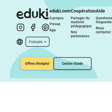
eduki.com
Coopération
Aide
À propos 
Partager du 
Questions 
matériel 
fréquente
Presse
pédagogique
Nous 
App
Nos 
contacter
partenaires
Français
Offres d'emploi
Centre d'aide