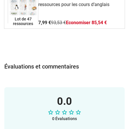
Who has…?,Des fiches d’activités
ressources pour les cours d’anglais
différenciées, pour tous les niveaux,Des
coloriages et des modèles à
Lot de 47
découper pour des activités manuelles et
7,99 €
93,53 €
Economiser 85,54 €
ressources
créatives.Ce pack permet de travailler :Le
vocabulaire des organes : noms,
fonctions et localisation,Des phrases
simples pour parler, décrire et poser des
questions,L’oral, la lecture et un peu
d’écriture, en lien avec les programmes
de l’Éducation nationale.Tous les
Évaluations et commentaires
documents sont fournis en PDF et
PowerPoint, format A4, imprimables en
couleur ou en noir et blanc. Tu peux
même les modifier selon tes
besoins. Amuse-toi bien avec ce matériel
0.0
en classe !L’équipe vlamingo
0 Évaluations