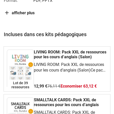
Format:
PDF, PPTX
afficher plus
Incluses dans ces kits pédagogiques
LIVING ROOM: Pack XXL de ressources
pour les cours d’anglais (Salon)
LIVING ROOM: Pack XXL de ressources
pour les cours d’anglais (Salon)Ce pack
complet et ludique te propose une
grande variété de ressources faciles à
Lot de 39
12,99 €
76,11 €
Economiser 63,12 €
utiliser en classe d’anglais.Tu y
ressources
trouveras :Des cartes de vocabulaire
illustrées (flashcards) pour apprendre les
SMALLTALK CARDS: Pack XXL de
mots essentiels,Des jeux amusants :
ressources pour les cours d’anglais
bingo, dominos, jeu de mémoire, I have…
SMALLTALK CARDS: Pack XXL de