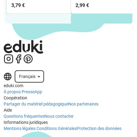
CLUB - CARTES
pour le cours d'anglais)
3,79 €
2,99 €
TECHNIQUES
Français
eduki.com
À propos
Presse
App
Coopération
Partager du matériel pédagogique
Nos partenaires
Aide
Questions fréquentes
Nous contacter
Informations juridiques
Mentions légales
Conditions Générales
Protection des données