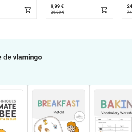
9,99 €
24
25,88 €
74
e de
vlamingo