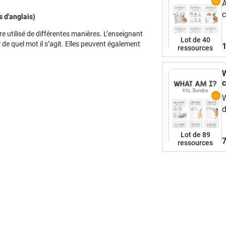
A
c
s d'anglais)
l
tre utilisé de différentes manières. L’enseignant
r
Lot de 40
er de quel mot il s’agit. Elles peuvent également
1
y
ressources
(
e
W
d
c
d
W
c
d
a
t
Lot de 89
f
7
ressources
p
l
p
d
f
b
b
!