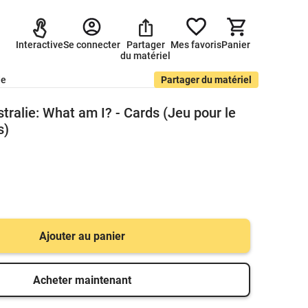
Interactive
Se connecter
Partager
Mes favoris
Panier
du matériel
de
Partager du matériel
stralie: What am I? - Cards (Jeu pour le
s)
Ajouter au panier
Acheter maintenant