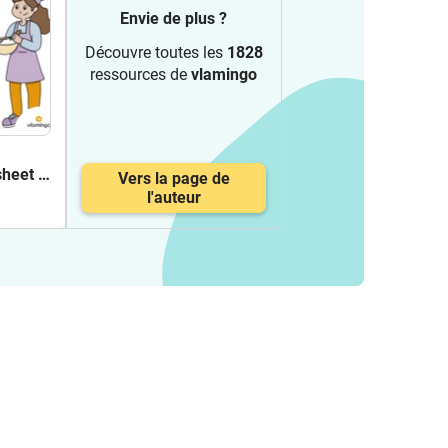
Envie de plus ?
Découvre toutes les
1828
ressources de
vlamingo
heet 3
Vers la page de
s
l'auteur