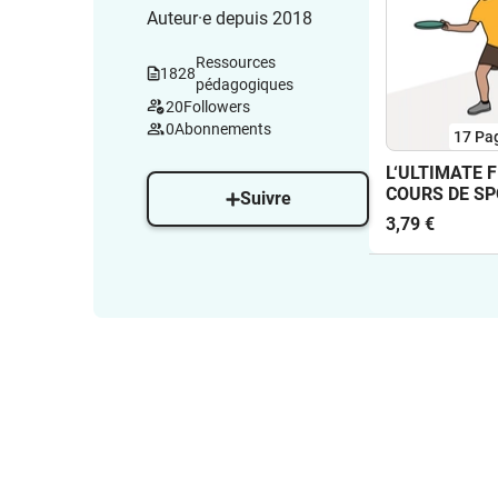
Auteur·e depuis 2018
Ressources
1828
pédagogiques
20
Followers
0
Abonnements
17
Pa
L‘ULTIMATE 
COURS DE SP
Suivre
CLUB - CART
3,79 €
TECHNIQUES