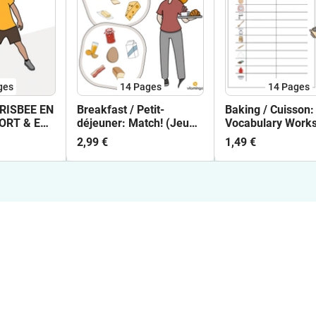
ges
14
Pages
14
Pages
FRISBEE EN
Breakfast / Petit-
Baking / Cuisson:
ORT & EN
déjeuner: Match! (Jeu
Vocabulary Works
ES
pour le cours d'anglais)
(Fiche d'exercice
2,99 €
1,49 €
d'anglais)