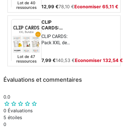
pour les cours
(Restauration
Lot de 40
12,99 €
78,10 €
Economiser 65,11 €
ressources
d’anglais
rapide)
(Restauration
rapide)Ce
CLIP
pack complet
CARDS:
et ludique te
Pack XXL de
CLIP CARDS:
ressources
propose une
Pack XXL de
pour les
grande variété
ressources
cours
de ressources
pour les cours
d’anglais
Lot de 47
faciles à
7,99 €
140,53 €
Economiser 132,54 €
ressources
d’anglais
utiliser en
classe
d’anglais.Tu y
Évaluations et commentaires
trouveras
:Des cartes de
vocabulaire
0.0
illustrées
(flashcards) pour
0 Évaluations
apprendre les
5 étoiles
mots
0
essentiels,Des