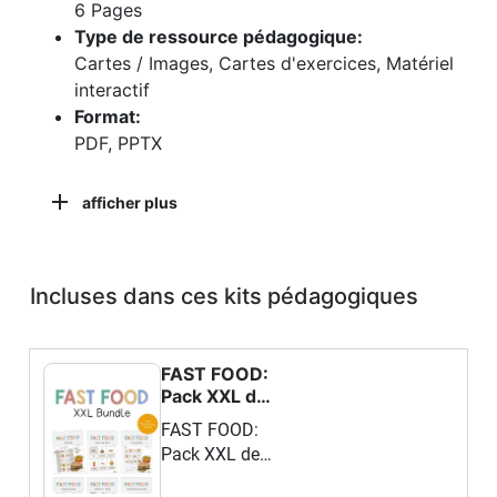
6 Pages
Type de ressource pédagogique:
Cartes / Images, Cartes d'exercices, Matériel
interactif
Format:
PDF, PPTX
afficher plus
Incluses dans ces kits pédagogiques
FAST FOOD:
Pack XXL de
ressources
FAST FOOD:
pour les
Pack XXL de
cours
ressources
d’anglais