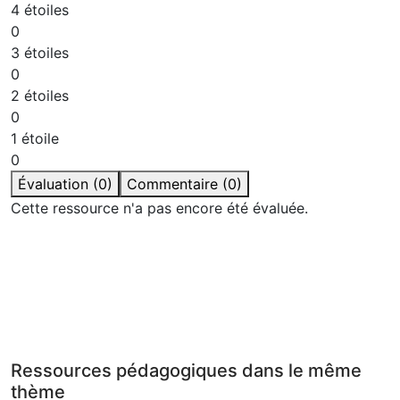
4 étoiles
jeux
0
amusants :
3 étoiles
bingo,
0
dominos, jeu
2 étoiles
de mémoire, I
have… Who
0
has…?,Des
1 étoile
fiches
0
d’activités
Évaluation (0)
Commentaire (0)
différenciées,
Cette ressource n'a pas encore été évaluée.
pour tous les
niveaux,Des
coloriages et
des modèles
Connecte-toi pour laisser un commentaire.
à
Consulte également notre
politique de confidentialité
.
découper pour
des activités
Se connecter
manuelles et
Ressources pédagogiques dans le même
créatives.Ce
thème
pack permet