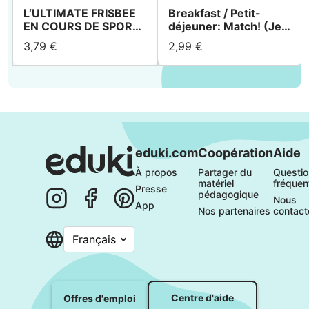
L‘ULTIMATE FRISBEE
Breakfast / Petit-
EN COURS DE SPORT
déjeuner: Match! (Jeu
& EN CLUB - CARTES
pour le cours
3,79 €
2,99 €
TECHNIQUES
d'anglais)
eduki.com
Coopération
Aide
À propos 
Partager du 
Questio
matériel 
fréquen
Presse
pédagogique
Nous 
App
Nos partenaires
contact
Français
Centre d'aide
Offres d'emploi