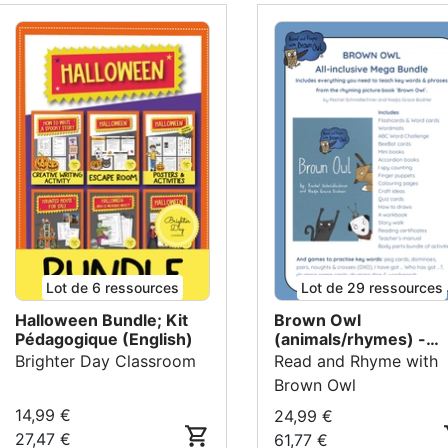
de travailler
:Le
vocabulaire
des organes
: noms,
fonctions et
localisation,Des
phrases
simples pour
parler, décrire
et poser des
questions,L’oral,
la lecture et
Lot de 6 ressources
Lot de 29 ressources
un peu
d’écriture, en
Halloween Bundle; Kit
Brown Owl
Pédagogique (English)
(animals/rhymes) -
lien avec les
MEGA BUNDLE
Brighter Day Classroom
Read and Rhyme with
programmes
Brown Owl
de l’Éducation
nationale.Tous
14,99 €
24,99 €
les
27,47 €
61,77 €