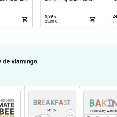
9,99 €
24
25,88 €
74
e de
vlamingo