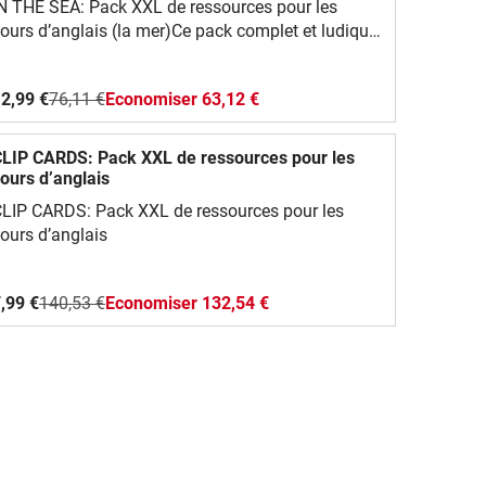
N THE SEA: Pack XXL de ressources pour les
ours d’anglais (la mer)Ce pack complet et ludique
e propose une grande variété de ressources faciles
 utiliser en classe d’anglais.Tu y trouveras :Des
2,99 €
76,11 €
Economiser 63,12 €
artes de vocabulaire illustrées (flashcards) pour
pprendre les mots essentiels,Des jeux amusants :
ingo, dominos, jeu de mémoire, I have… Who
LIP CARDS: Pack XXL de ressources pour les
as…?,Des fiches d’activités différenciées, pour
ours d’anglais
ous les niveaux,Des coloriages et des modèles à
LIP CARDS: Pack XXL de ressources pour les
écouper pour des activités manuelles et
ours d’anglais
réatives.Ce pack permet de travailler :Le
ocabulaire des organes : noms, fonctions et
ocalisation,Des phrases simples pour parler,
,99 €
140,53 €
Economiser 132,54 €
écrire et poser des questions,L’oral, la lecture et un
eu d’écriture, en lien avec les programmes de
’Éducation nationale.Tous les documents sont
ournis en PDF et PowerPoint, format A4,
mprimables en couleur ou en noir et blanc. Tu
eux même les modifier selon tes besoins. Amuse-
oi bien avec ce matériel en classe
L’équipe vlamingo