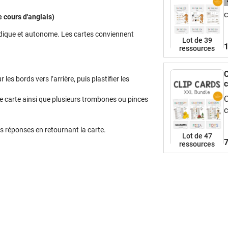
I
c
e cours d'anglais)
t
ludique et autonome. Les cartes conviennent
à
Lot de 39
1
c
ressources
a
b
C
 les bords vers l’arrière, puis plastifier les
h
c
t
C
ne carte ainsi que plusieurs trombones ou pinces
d
c
c
v
rs réponses en retournant la carte.
Lot de 47
l
7
ressources
d
p
l
f
i
p
t
!