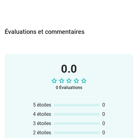
fonctions et localisation,Des phrases
simples pour parler, décrire et poser des
questions,L’oral, la lecture et un peu
d’écriture, en lien avec les programmes
de l’Éducation nationale.Tous les
Évaluations et commentaires
documents sont fournis en PDF et
PowerPoint, format A4, imprimables en
couleur ou en noir et blanc. Tu peux
même les modifier selon tes
besoins. Amuse-toi bien avec ce matériel
0.0
en classe !L’équipe vlamingo
0 Évaluations
5 étoiles
0
4 étoiles
0
3 étoiles
0
2 étoiles
0