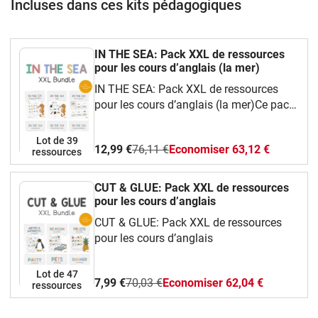
Incluses dans ces kits pédagogiques
IN THE SEA: Pack XXL de ressources
pour les cours d’anglais (la mer)
IN THE SEA: Pack XXL de ressources
pour les cours d’anglais (la mer)Ce pack
complet et ludique te propose une
grande variété de ressources faciles à
Lot de 39
12,99 €
76,11 €
Economiser 63,12 €
utiliser en classe d’anglais.Tu y
ressources
trouveras :Des cartes de vocabulaire
illustrées (flashcards) pour apprendre les
CUT & GLUE: Pack XXL de ressources
mots essentiels,Des jeux amusants :
pour les cours d’anglais
bingo, dominos, jeu de mémoire, I have…
CUT & GLUE: Pack XXL de ressources
Who has…?,Des fiches d’activités
pour les cours d’anglais
différenciées, pour tous les niveaux,Des
coloriages et des modèles à
Lot de 47
découper pour des activités manuelles et
7,99 €
70,03 €
Economiser 62,04 €
ressources
créatives.Ce pack permet de travailler :Le
vocabulaire des organes : noms,