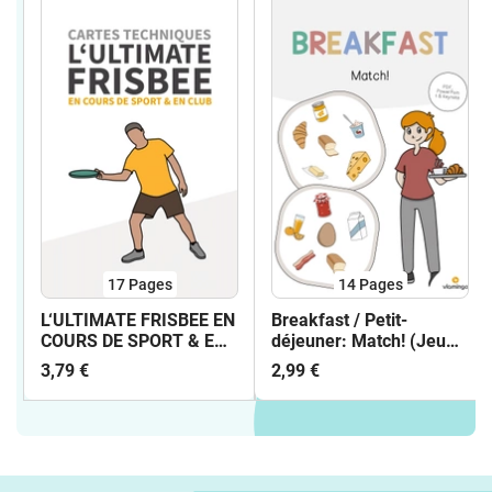
17
Pages
14
Pages
L‘ULTIMATE FRISBEE EN
Breakfast / Petit-
COURS DE SPORT & EN
déjeuner: Match! (Jeu
CLUB - CARTES
pour le cours d'anglais)
3,79 €
2,99 €
TECHNIQUES