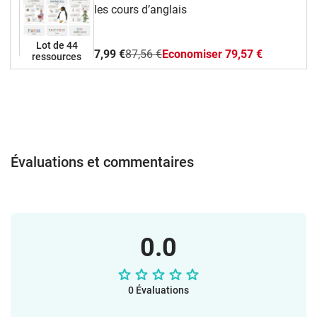
d’activités différenciées, pour tous les
les cours d’anglais
niveaux,Des coloriages et des modèles à
découper pour des activités manuelles et
Lot de 44
créatives.Ce pack permet de travailler :Le
7,99 €
87,56 €
Economiser 79,57 €
ressources
vocabulaire des organes : noms,
fonctions et localisation,Des phrases
simples pour parler, décrire et poser des
questions,L’oral, la lecture et un peu
d’écriture, en lien avec les programmes
de l’Éducation nationale.Tous les
documents sont fournis en PDF et
Évaluations et commentaires
PowerPoint, format A4, imprimables en
couleur ou en noir et blanc. Tu peux
même les modifier selon tes
besoins. Amuse-toi bien avec ce matériel
en classe !L’équipe vlamingo
0.0
0 Évaluations