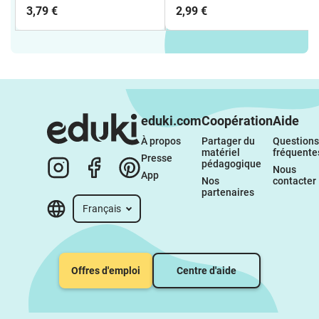
CLUB - CARTES
pour le cours d'anglais)
3,79 €
2,99 €
TECHNIQUES
eduki.com
Coopération
Aide
À propos 
Partager du 
Questions 
matériel 
fréquente
Presse
pédagogique
Nous 
App
Nos 
contacter
partenaires
Français
Offres d'emploi
Centre d'aide