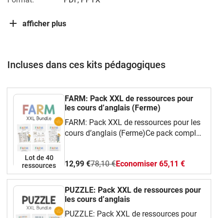
afficher plus
Incluses dans ces kits pédagogiques
FARM: Pack XXL de ressources pour
les cours d’anglais (Ferme)
FARM: Pack XXL de ressources pour les
cours d’anglais (Ferme)Ce pack complet
et ludique te propose une grande variété
de ressources faciles à utiliser en classe
Lot de 40
12,99 €
78,10 €
Economiser 65,11 €
d’anglais.Tu y trouveras :Des cartes de
ressources
vocabulaire illustrées (flashcards) pour
apprendre les mots essentiels,Des jeux
PUZZLE: Pack XXL de ressources pour
amusants : bingo, dominos, jeu de
les cours d’anglais
mémoire, I have… Who has…?,Des fiches
PUZZLE: Pack XXL de ressources pour