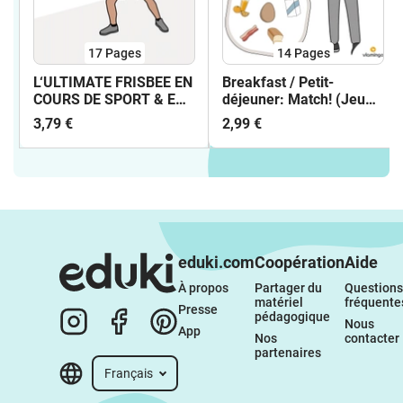
17
Pages
14
Pages
L‘ULTIMATE FRISBEE EN
Breakfast / Petit-
COURS DE SPORT & EN
déjeuner: Match! (Jeu
CLUB - CARTES
pour le cours d'anglais)
3,79 €
2,99 €
TECHNIQUES
eduki.com
Coopération
Aide
À propos 
Partager du 
Questions 
matériel 
fréquente
Presse
pédagogique
Nous 
App
Nos 
contacter
partenaires
Français