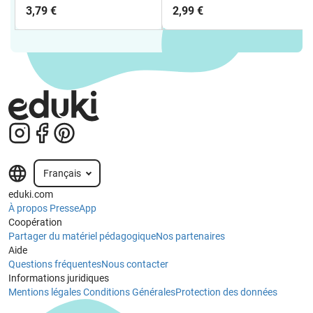
CLUB - CARTES
pour le cours d'anglais)
3,79 €
2,99 €
TECHNIQUES
Français
eduki.com
À propos
Presse
App
Coopération
Partager du matériel pédagogique
Nos partenaires
Aide
Questions fréquentes
Nous contacter
Informations juridiques
Mentions légales
Conditions Générales
Protection des données