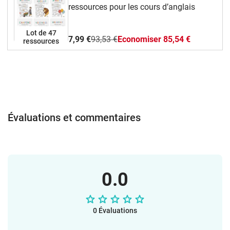
Who has…?,Des fiches d’activités
ressources pour les cours d’anglais
différenciées, pour tous les niveaux,Des
coloriages et des modèles à
Lot de 47
découper pour des activités manuelles et
7,99 €
93,53 €
Economiser 85,54 €
ressources
créatives.Ce pack permet de travailler :Le
vocabulaire des organes : noms,
fonctions et localisation,Des phrases
simples pour parler, décrire et poser des
questions,L’oral, la lecture et un peu
d’écriture, en lien avec les programmes
de l’Éducation nationale.Tous les
Évaluations et commentaires
documents sont fournis en PDF et
PowerPoint, format A4, imprimables en
couleur ou en noir et blanc. Tu peux
même les modifier selon tes
besoins. Amuse-toi bien avec ce matériel
0.0
en classe !L’équipe vlamingo
0 Évaluations