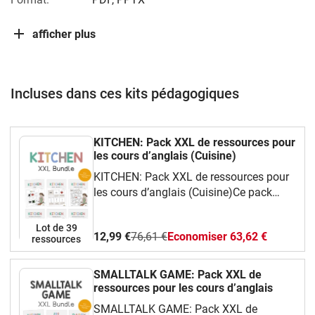
afficher plus
Incluses dans ces kits pédagogiques
KITCHEN: Pack XXL de ressources pour
les cours d’anglais (Cuisine)
KITCHEN: Pack XXL de ressources pour
les cours d’anglais (Cuisine)Ce pack
complet et ludique te propose une
grande variété de ressources faciles à
Lot de 39
12,99 €
76,61 €
Economiser 63,62 €
utiliser en classe d’anglais.Tu y
ressources
trouveras :Des cartes de vocabulaire
illustrées (flashcards) pour apprendre les
SMALLTALK GAME: Pack XXL de
mots essentiels,Des jeux amusants :
ressources pour les cours d’anglais
bingo, dominos, jeu de mémoire, I have…
SMALLTALK GAME: Pack XXL de