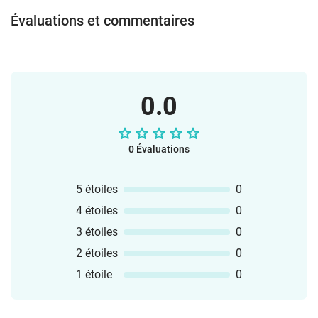
documents sont fournis en PDF et
Évaluations et commentaires
PowerPoint, format A4, imprimables en
couleur ou en noir et blanc. Tu peux
même les modifier selon tes
besoins. Amuse-toi bien avec ce matériel
en classe !L’équipe vlamingo
0.0
0 Évaluations
5 étoiles
0
4 étoiles
0
3 étoiles
0
2 étoiles
0
1 étoile
0