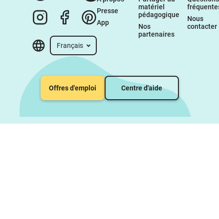
matériel 
fréquente
Presse
pédagogique
Nous 
App
Nos 
contacter
partenaires
Français
Offres d'emploi
Centre d'aide