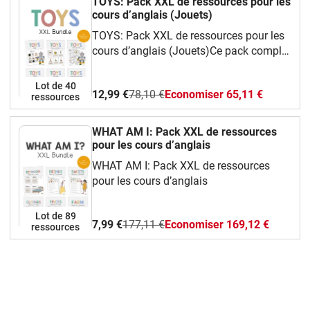
TOYS: Pack XXL de ressources pour les
cours d’anglais (Jouets)
TOYS: Pack XXL de ressources pour les
cours d’anglais (Jouets)Ce pack complet
et ludique te propose une grande variété
de ressources faciles à utiliser en classe
Lot de 40
12,99 €
78,10 €
Economiser 65,11 €
d’anglais.Tu y trouveras :Des cartes de
ressources
vocabulaire illustrées (flashcards) pour
apprendre les mots essentiels,Des jeux
WHAT AM I: Pack XXL de ressources
amusants : bingo, dominos, jeu de
pour les cours d’anglais
mémoire, I have… Who has…?,Des fiches
WHAT AM I: Pack XXL de ressources
d’activités différenciées, pour tous les
pour les cours d’anglais
niveaux,Des coloriages et des modèles à
découper pour des activités manuelles et
Lot de 89
créatives.Ce pack permet de travailler :Le
7,99 €
177,11 €
Economiser 169,12 €
ressources
vocabulaire des organes : noms,
fonctions et localisation,Des phrases
simples pour parler, décrire et poser des
questions,L’oral, la lecture et un peu
d’écriture, en lien avec les programmes
de l’Éducation nationale.Tous les