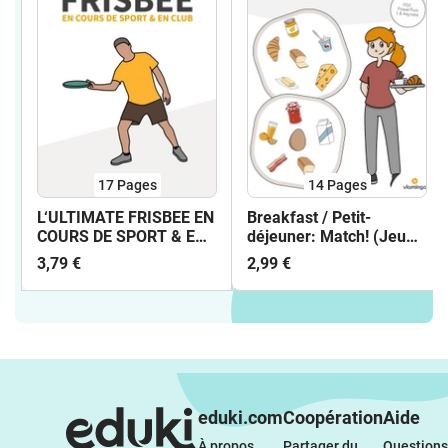
17
Pages
14
Pages
L‘ULTIMATE FRISBEE EN
Breakfast / Petit-
COURS DE SPORT & EN
déjeuner: Match! (Jeu
CLUB - CARTES
pour le cours d'anglais)
3,79 €
2,99 €
TECHNIQUES
eduki.com
Coopération
Aide
À propos 
Partager du 
Questions 