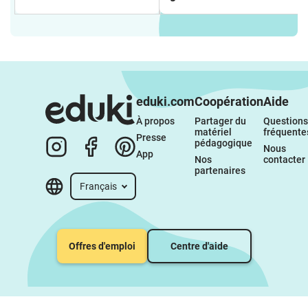
eduki.com
Coopération
Aide
À propos 
Partager du 
Questions 
matériel 
fréquente
Presse
pédagogique
Nous 
App
Nos 
contacter
partenaires
Français
Offres d'emploi
Centre d'aide