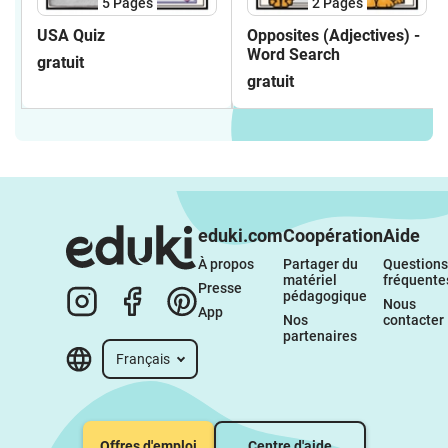
5
Pages
2
Pages
USA Quiz
Opposites (Adjectives) -
Word Search
gratuit
gratuit
eduki.com
Coopération
Aide
À propos 
Partager du 
Questions 
matériel 
fréquente
Presse
pédagogique
Nous 
App
Nos 
contacter
partenaires
Français
Offres d'emploi
Centre d'aide