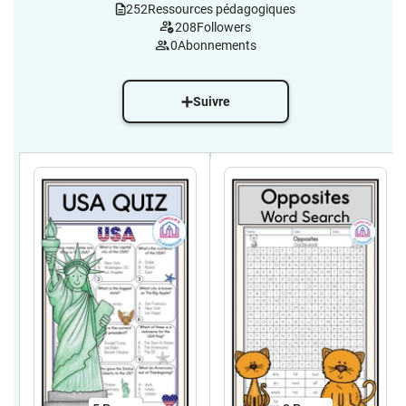
252
Ressources pédagogiques
208
Followers
0
Abonnements
Suivre