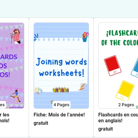
es
4
Pages
2
Pages
r les
Fiche: Mois de l’année!
Flashcards en cou
ols!
en anglais!
gratuit
gratuit