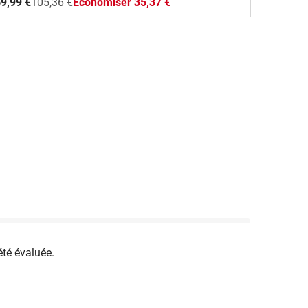
9,99 €
105,36 €
Economiser 35,37 €
été évaluée.