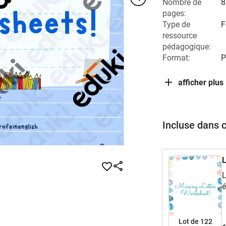
Nombre de
8
pages:
Type de
F
ressource
pédagogique:
Format:
P
afficher plus
Incluse dans 
L
L
é
Lot de 122