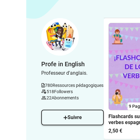
Profe in English
Professeur d'anglais.
780
Ressources pédagogiques
518
Followers
22
Abonnements
9
Pag
Flashcards su
Suivre
verbes espagn
2,50 €