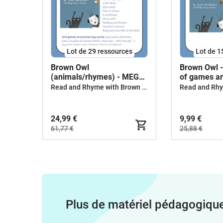
Lot de 29 ressources
Lot de 1
Brown Owl
Brown Owl 
(animals/rhymes) - MEGA
of games an
BUNDLE
Read and Rhyme with Brown Owl
24,99 €
9,99 €
61,77 €
25,88 €
Plus de matériel pédagogiqu