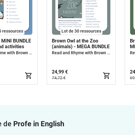
5 ressources
Lot de 30 ressources
- MINI BUNDLE
Brown Owl at the Zoo
Br
d activities
(animals) - MEGA BUNDLE
M
Read and Rhyme with Brown Owl
Read and Rhyme with Brown Owl
24,99 €
24
74,72 €
69
e de
Profe in English