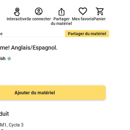
Interactive
Se connecter
Partager
Mes favoris
Panier
du matériel
de
Partager du matériel
erme! Anglais/Espagnol.
ish
Ajouter du matériel
duit
CM1
,
Cycle 3