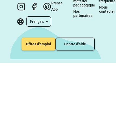
matériel 
fréquente
Presse
pédagogique
Nous 
App
Nos 
contacter
partenaires
Français
Offres d'emploi
Centre d'aide