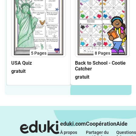
5
Pages
8
Pages
USA Quiz
Back to School - Cootie
Catcher
gratuit
gratuit
eduki.com
Coopération
Aide
À propos 
Partager du 
Questions 