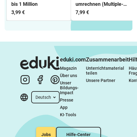
bis 1 Million
umrechnen (Multiple-
Choice): Längen (mm,
3,99 €
7,99 €
cm, dm, m, km)
eduki.com
Zusammenarbeit
Hil
Magazin
Unterrichtsmaterial 
Häuf
teilen
Fra
Über uns
Unsere Partner
Kon
Unser 
Bildungs-
Impact
Deutsch
Presse
App
KI-Tools
Jobs
Hilfe-Center