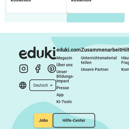
eduki.com
Zusammenarbeit
Hil
Magazin
Unterrichtsmaterial 
Häuf
teilen
Fra
Über uns
Unsere Partner
Kon
Unser 
Bildungs-
Impact
Deutsch
Presse
App
KI-Tools
Jobs
Hilfe-Center