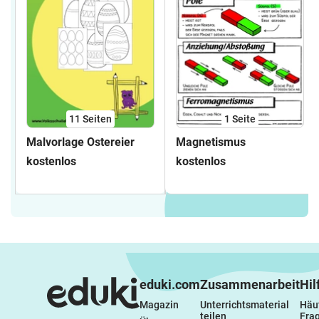
11
Seiten
1
Seite
Malvorlage Ostereier
Magnetismus
kostenlos
kostenlos
eduki.com
Zusammenarbeit
Hil
Magazin
Unterrichtsmaterial 
Häuf
teilen
Fra