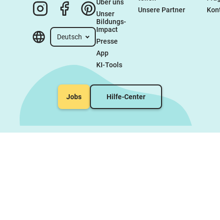
Über uns
Unsere Partner
Kon
Unser 
Bildungs-
Impact
Deutsch
Presse
App
KI-Tools
Jobs
Hilfe-Center