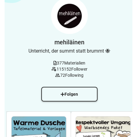
mehiläinen
Unterricht, der summt statt brummt 🐝
377
Materialien
115152
Follower
72
Following
Folgen