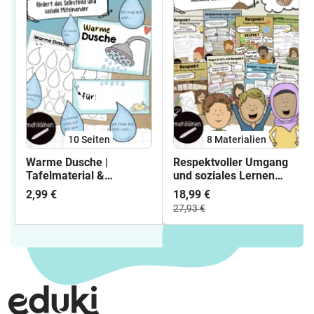
10
Seiten
8 Materialien
Warme Dusche |
Respektvoller Umgang
Tafelmaterial &
und soziales Lernen
Vorlagen
Arbeitsblätter
2,99 €
18,99 €
#demokratiestärken
27,93 €