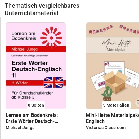
Thematisch vergleichbares
unterstützt werden. Eventuelle
Verstehenslücken durch jeweiliges
Unterrichtsmaterial
Zeigen derjenigen flashcards visualisiert
werden, die den Schlüsselbegriffen
entsprechen. tags: #Bildkarten Englisch
#bundle Bildkarten #growing bundle
#wachsendes Materialpaket
#Komplettpaket #Gesamtpaket
#Sparpaket #englisch paket
8
Seiten
5 Materialien
Lernen am Bodenkreis:
Mini-Hefte Materialpak
Erste Wörter Deutsch-
Englisch
Englisch (H-Wörter)
Michael Junga
Victorias Classroom