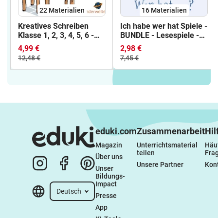
22 Materialien
16 Materialien
Kreatives Schreiben
Ich habe wer hat Spiele -
Klasse 1, 2, 3, 4, 5, 6 -
BUNDLE - Lesespiele -
Wachsendes
16 Bildlesespiele -
4,99 €
2,98 €
Materialpaket -
Leseverstehen -
12,48 €
7,45 €
Bildimpulse kreatives
Leseverständnis -
Schreiben -
Hörverstehen
Schreibanlässe - erstes
Schreiben von
Geschichten
eduki.com
Zusammenarbeit
Hil
Magazin
Unterrichtsmaterial 
Häuf
teilen
Fra
Über uns
Unsere Partner
Kon
Unser 
Bildungs-
Impact
Deutsch
Presse
App