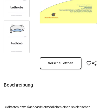
Vorschau öffnen
Beschreibung
Bildkarten bzw.
flashcards
ermöglichen einen spielerischen,