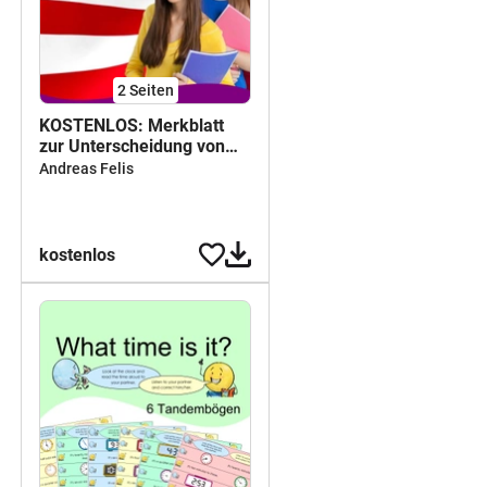
2
Seiten
KOSTENLOS: Merkblatt
zur Unterscheidung von
Simple Past und Present
Andreas Felis
Perfect im Überblick
kostenlos