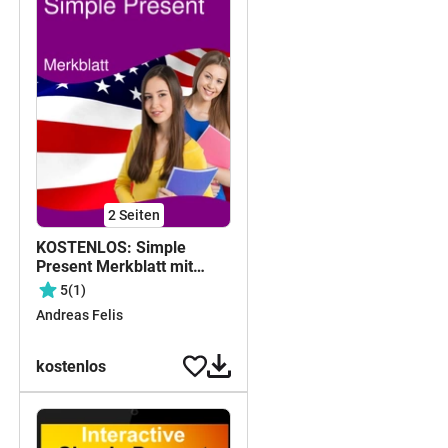
2
Seiten
KOSTENLOS: Simple
Present Merkblatt mit
allen Regeln zur Bildung
5
(1)
und Verwendung -
Andreas Felis
Signalwörter -
Besonderheiten
kostenlos