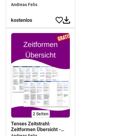
Lösungen
Andreas Felis
kostenlos
2
Seiten
Tenses Zeitstrahl:
Zeitformen Übersicht -
Poster/Merkblatt
Andreas Felis