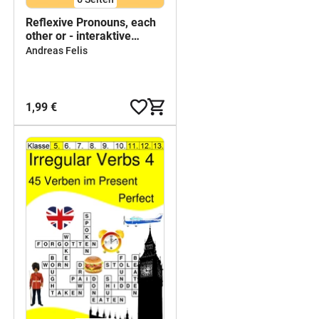
Reflexive Pronouns, each
other or - interaktive
Arbeitsblätter
Andreas Felis
1,99 €