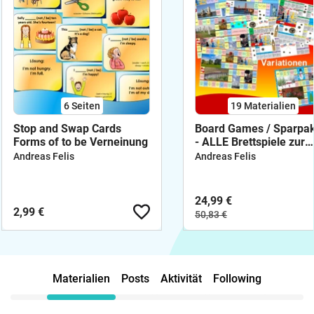
6
Seiten
19 Materialien
Stop and Swap Cards
Board Games / Sparpa
Forms of to be Verneinung
- ALLE Brettspiele zur
englischen Grammatik 
Andreas Felis
Andreas Felis
Zeiten, If Sätze
24,99 €
2,99 €
50,83 €
Materialien
Posts
Aktivität
Following