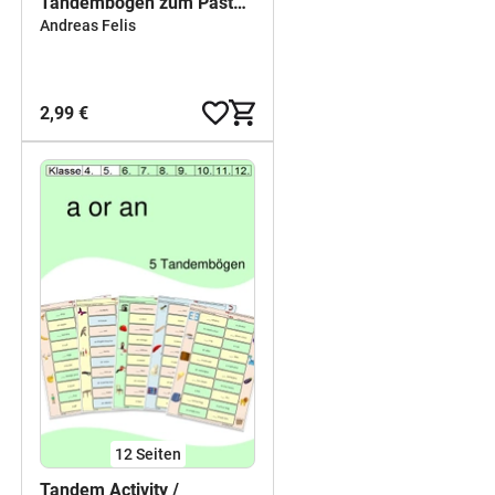
Tandembögen zum Past
Perfect
Andreas Felis
2,99 €
12
Seiten
Tandem Activity /