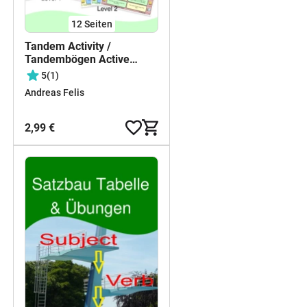
12
Seiten
Tandem Activity /
Tandembögen Active
Passive Voice
5
(1)
Andreas Felis
2,99 €