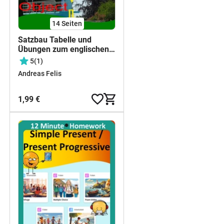
14
Seiten
Satzbau Tabelle und
Übungen zum englischen
Satzbau (Word Order)
5
(1)
Andreas Felis
1,99 €