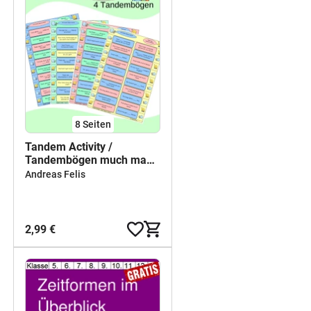
8
Seiten
Tandem Activity /
Tandembögen much many
a lot of
Andreas Felis
2,99 €