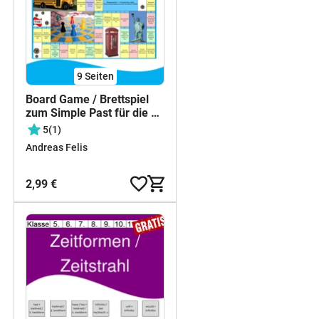
9
Seiten
Board Game / Brettspiel
zum Simple Past für die 5.
/ 6. Klasse - Mit Anleitung
5
(1)
und Lösungen als PDF
Andreas Felis
2,99 €