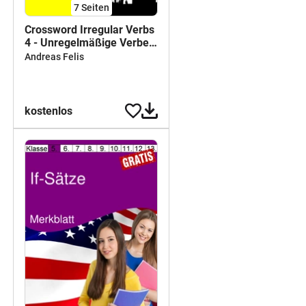
7
Seiten
Crossword Irregular Verbs
4 - Unregelmäßige Verben
Present Perfect
Andreas Felis
kostenlos