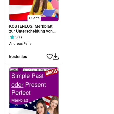
1
Seite
KOSTENLOS: Merkblatt
zur Unterscheidung von
Simple Present und
5
(1)
Present Progressive im
Andreas Felis
Überblick
kostenlos