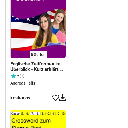
5
Seiten
Englische Zeitformen im
Überblick - Kurz erklärt mit
Signalwörtern
5
(1)
Andreas Felis
kostenlos