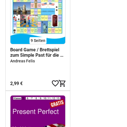
9
Seiten
Board Game / Brettspiel
zum Simple Past für die 7.
/ 8. Klasse - Mit Anleitung
Andreas Felis
und Lösungen als PDF
2,99 €