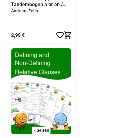
Tandembögen a or an /
indefinite article
Andreas Felis
2,99 €
7
Seiten