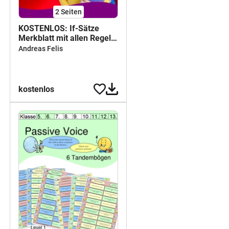
2
Seiten
KOSTENLOS: If-Sätze
Merkblatt mit allen Regeln
und Tipps für
Andreas Felis
Klassenarbeiten
kostenlos