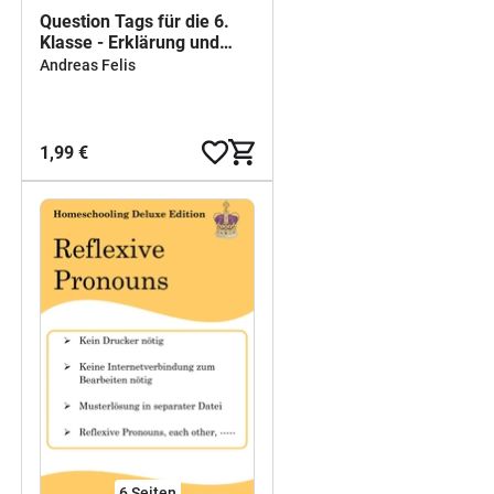
Question Tags für die 6.
Klasse - Erklärung und
Übungen als PDF und Doc
Andreas Felis
1,99 €
6
Seiten