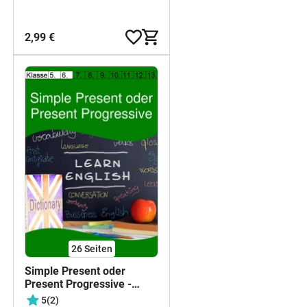
2,99 €
26
Seiten
Simple Present oder
Present Progressive -
Arbeitsblätter mit
5
(2)