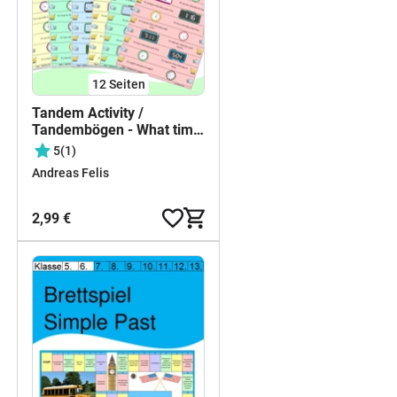
12
Seiten
Tandem Activity /
Tandembögen - What time
is it? The Clock
5
(1)
Andreas Felis
2,99 €