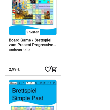
9
Seiten
Board Game / Brettspiel
zum Present Progressive
für die 5. / 6. Klasse - Mit
Andreas Felis
Anleitung und Lösungen
als PDF
2,99 €