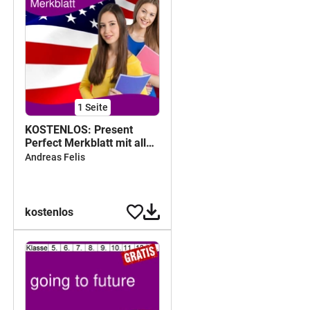
1
Seite
KOSTENLOS: Present
Perfect Merkblatt mit allen
Regeln zur Bildung und
Andreas Felis
Verwendung -
Signalwörter -
Besonderheiten
kostenlos