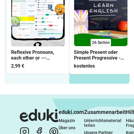
26
Seiten
Reflexive Pronouns,
Simple Present oder
each other or ---
Present Progressive -
Interactive 👆
Arbeitsblätter mit
2,99 €
kostenlos
Lösungen
eduki.com
Zusammenarbeit
Hil
Magazin
Unterrichtsmaterial 
Häuf
teilen
Fra
Über uns
Unsere Partner
Kon