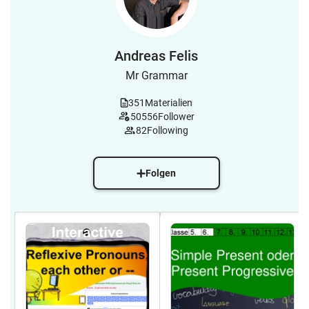
Andreas Felis
Mr Grammar
351
Materialien
50556
Follower
82
Following
Folgen