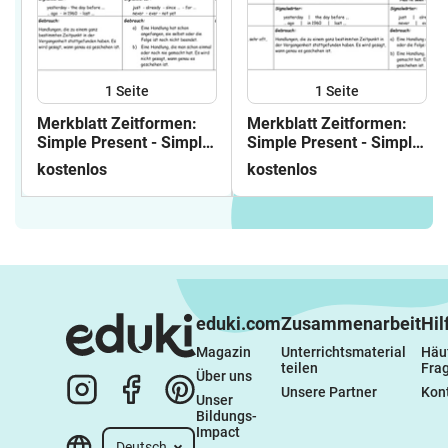
1
Seite
1
Seite
Merkblatt Zeitformen:
Merkblatt Zeitformen:
Simple Present - Simple
Simple Present - Simple
Past - Present Perfect -
Past - Present Perfect
kostenlos
kostenlos
Past Perfect
eduki.com
Zusammenarbeit
Hil
Magazin
Unterrichtsmaterial 
Häuf
teilen
Fra
Über uns
Unsere Partner
Kon
Unser 
Bildungs-
Impact
Deutsch