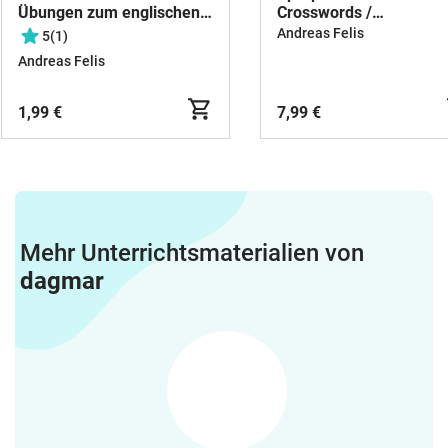
Übungen zum englischen
Crosswords /
Satzbau (Word Order)
Kreuzworträtsel zu den
Andreas Felis
5
(1)
englischen Zeitformen, 
Andreas Felis
Sätzen, irregular Verbs,
etc.
1,99 €
7,99 €
Mehr Unterrichtsmaterialien von
dagmar