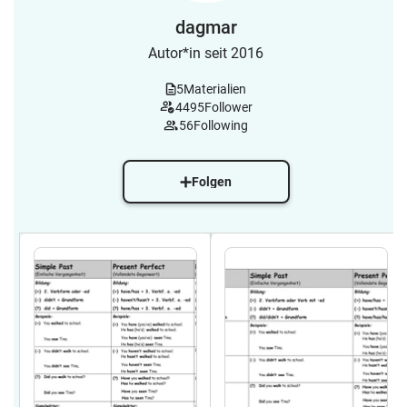
dagmar
Autor*in seit 2016
5
Materialien
4495
Follower
56
Following
Folgen