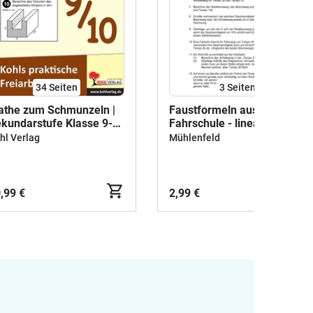
34
Seiten
3
Seiten
the zum Schmunzeln |
Faustformeln aus der
kundarstufe Klasse 9-
Fahrschule - lineare und
 | Sachaufgaben |
quadratische Funktionen
hl Verlag
Mühlenfeld
ozentrechnen, Dreisatz,
rme, Funktionen,
eichungen, Binomische
rmeln | Lösungen
,99 €
2,99 €