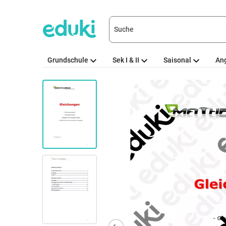
Grundschule
Sek I & II
Saisonal
An