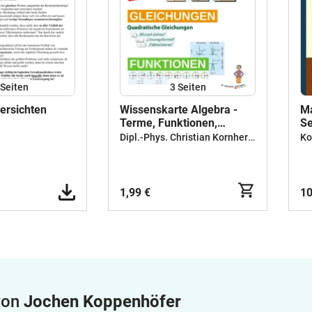
Seiten
3
Seiten
ersichten
Wissenskarte Algebra -
Ma
Terme, Funktionen,
Se
Gleichungen - DIN A1
10
Dipl.-Phys. Christian Kornherr, OStR
Ko
Pr
Te
Gl
Fo
1,99 €
10
 von
Jochen Koppenhöfer