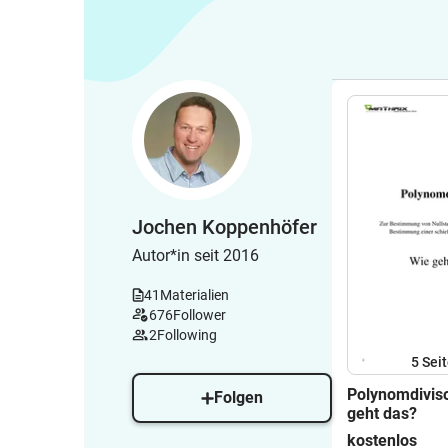
Jochen Koppenhöfer
Autor*in seit 2016
41
Materialien
676
Follower
2
Following
5
Sei
Polynomdivis
Folgen
geht das?
kostenlos