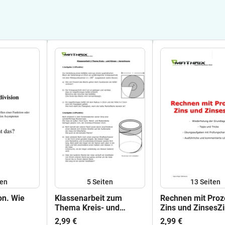
ten
5
Seiten
13
Seiten
on. Wie
Klassenarbeit zum
Rechnen mit Proz
Thema Kreis- und
Zins und ZinsesZ
Körperberechnung
2,99 €
2,99 €