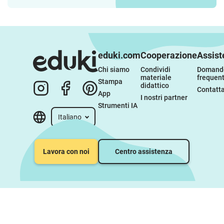
eduki.com
Cooperazione
Assist
Chi siamo
Condividi 
Domande
materiale 
frequent
Stampa
didattico
Contatta
App
I nostri partner
Strumenti IA
Italiano
Lavora con noi
Centro assistenza