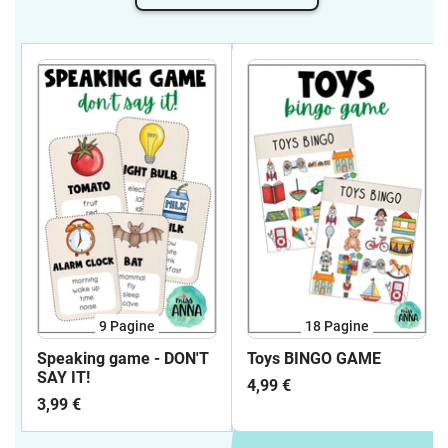
9
Pagine
18
Pagine
Speaking game - DON'T
Toys BINGO GAME
SAY IT!
4,99 €
3,99 €