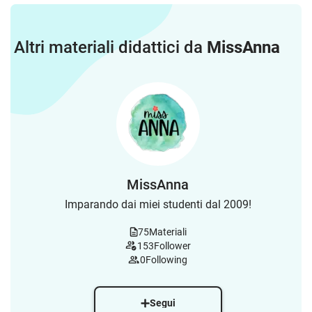
Altri materiali didattici da
MissAnna
MissAnna
Imparando dai miei studenti dal 2009!
75
Materiali
153
Follower
0
Following
Segui