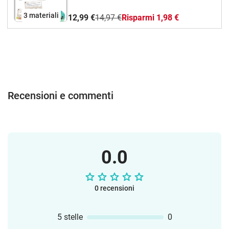
coprono tutti i livelli della scuola
3 materiali
12,99 €
14,97 €
Risparmi 1,98 €
primaria, in modo che siate pronti a
giocare!
Recensioni e commenti
0.0
0 recensioni
5 stelle
0