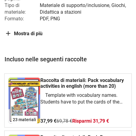
Tipo di
Materiale di supporto/inclusione, Giochi,
materiale:
Didattica a stazioni
Formato:
PDF, PNG
Mostra di più
Incluso nelle seguenti raccolte
Raccolta di materiali: Pack vocabulary
activities in english (more than 20)
Template with vocabulary names.
Students have to put the cards of the
corresponding drawing in place. This
material serves both to learn, work
23 materiali
37,99 €
69,78 €
Risparmi 31,79 €
vocabulary and evaluate if they have
learned it. Primary education.
English.video