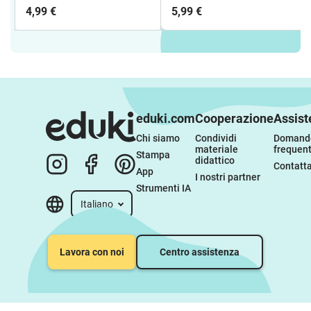
2027
4,99 €
5,99 €
eduki.com
Cooperazione
Assist
Chi siamo
Condividi 
Domande
materiale 
frequent
Stampa
didattico
Contatta
App
I nostri partner
Strumenti IA
Italiano
Lavora con noi
Centro assistenza