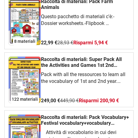
Raccolta di materiali: Pack Farm
Animals
Questo pacchetto di materiali c'è:-
Dossier worksheets.-Flipbook
(manualidad)4 board games:-
Vocabulary activity-I can see (oral
8 materiali
22,99 €
28,93 €
Risparmi 5,94 €
activity)- Domino-My farm- dobble
(matching pairs)-there is there are farm
animals.
Raccolta di materiali: Super Pack All
the Activities and Games 1st 2nd
English Year
Pack with all the ressources to learn all
the vocabulary of 1st and 2nd year.
Activities, games and board games.More
than 100
122 materiali
249,00 €
449,90 €
Risparmi 200,90 €
resources!!!!NumbersColoursFeelingsWeathe
supplies.ToysFarmFamilyFoodAction
verbsTransportsparts of the houseParts
Raccolta di materiali: Pack Vocabulary+
of the bodyClothesAnimals
Festival vocabulary+vocabulary
activities
Attività di vocabolario in cui devi