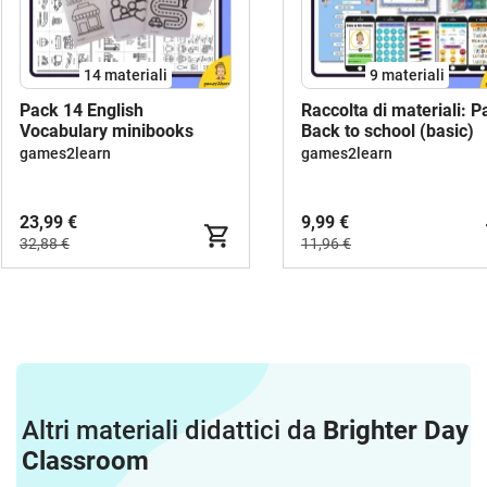
14 materiali
9 materiali
Pack 14 English
Raccolta di materiali: P
Vocabulary minibooks
Back to school (basic)
games2learn
games2learn
23,99 €
9,99 €
32,88 €
11,96 €
Altri materiali didattici da
Brighter Day
Classroom