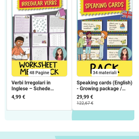
48
Pagine
34 materiali
Verbi Irregolari in
Speaking cards (English)
Inglese – Schede
- Growing package /
Didattiche & Esercizi (15
Schede parlanti
4,99 €
29,99 €
pagine)
(inglese) - Pacchetto
122,67 €
crescita