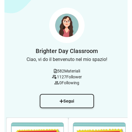
Brighter Day Classroom
Ciao, vi do il benvenuto nel mio spazio!
582
Materiali
1127
Follower
0
Following
Segui