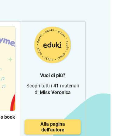
Vuoi di più?
Scopri tutti i
41
materiali
di
Miss Veronica
es book
Alla pagina
dell'autore