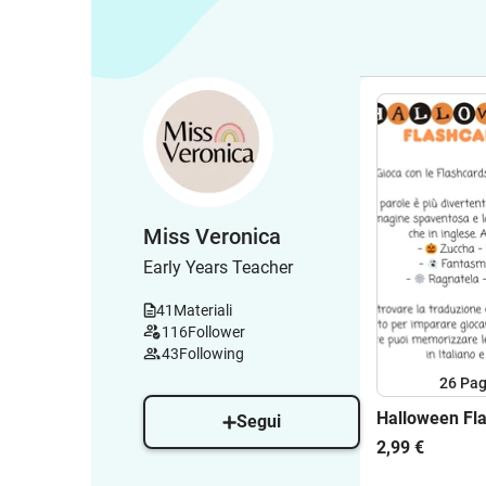
Miss Veronica
Early Years Teacher
41
Materiali
116
Follower
43
Following
26
Pag
Halloween Fl
Segui
2,99 €