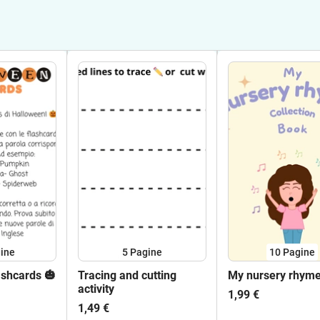
ine
5
Pagine
10
Pagine
ashcards 🎃
Tracing and cutting
My nursery rhym
activity
1,99 €
1,49 €