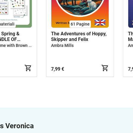
ateriali
61
Pagine
 Spring &
The Adventures of Hoppy,
Th
UNDLE OF
Skipper and Felix
Ma
Read and Rhyme with Brown Owl
Ambra Mills
Am
7,99 €
7,
s Veronica