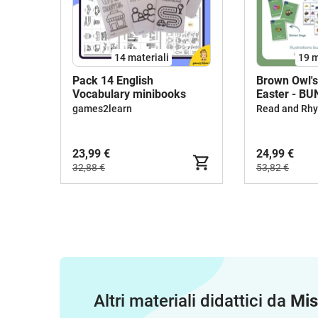
14 materiali
19 m
Pack 14 English
Brown Owl's
Vocabulary minibooks
Easter - B
ACTIVITIES
games2learn
23,99 €
24,99 €
32,88 €
53,82 €
Altri materiali didattici da
Mis