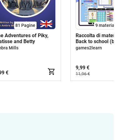
81
Pagine
9 materiali
e Adventures of Piky,
Raccolta di materiali: Pack
tisse and Betty
Back to school (basic)
bra Mills
games2learn
9,99 €
99 €
11,96 €