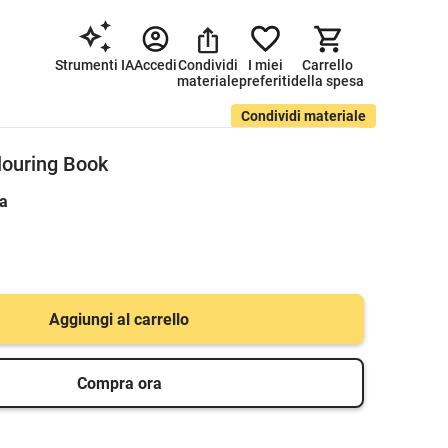
Strumenti IA
Accedi
Condividi
I miei
Carrello
materiale
preferiti
della spesa
Condividi materiale
louring Book
ca
Aggiungi al carrello
Compra ora