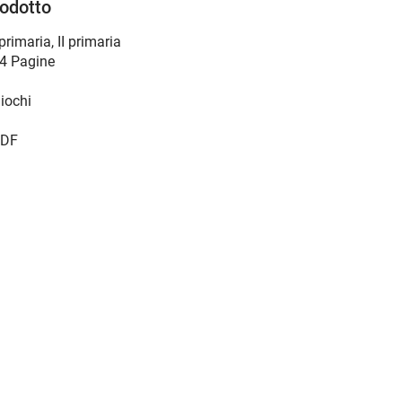
rodotto
 primaria
,
II primaria
4 Pagine
iochi
DF