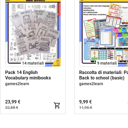
14 materiali
9 materiali
Pack 14 English
Raccolta di materiali: P
Vocabulary minibooks
Back to school (basic)
games2learn
games2learn
23,99 €
9,99 €
32,88 €
11,96 €