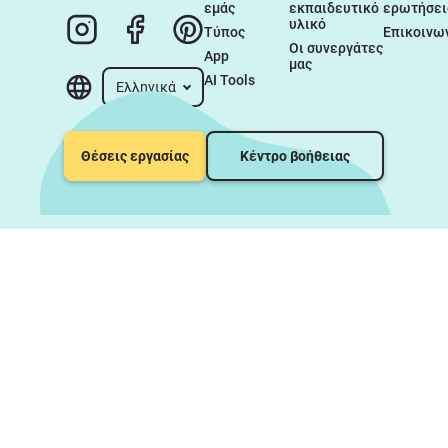
εμάς
εκπαιδευτικό 
ερωτήσει
υλικό
Τύπος
Επικοινω
Οι συνεργάτες 
App
μας
AI Tools
Ελληνικά
Θέσεις εργασίας
Κέντρο βοήθειας