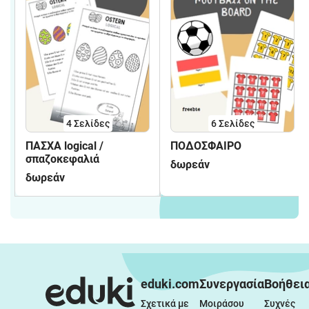
4
Σελίδες
6
Σελίδες
ΠΑΣΧΑ logical /
ΠΟΔΟΣΦΑΙΡΟ
σπαζοκεφαλιά
δωρεάν
δωρεάν
eduki.com
Συνεργασία
Βοήθει
Σχετικά με 
Μοιράσου 
Συχνές 