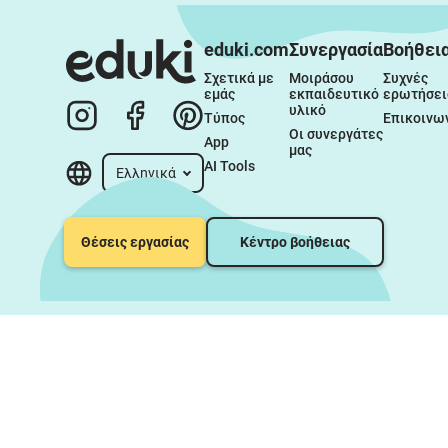
eduki.com
Συνεργασία
Βοήθει
Σχετικά με 
Μοιράσου 
Συχνές 
εμάς
εκπαιδευτικό 
ερωτήσει
υλικό
Τύπος
Επικοινω
Οι συνεργάτες 
App
μας
AI Tools
Ελληνικά
Θέσεις εργασίας
Κέντρο βοήθειας