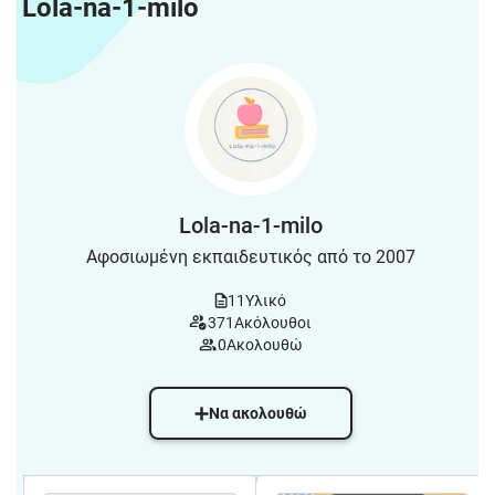
Lola-na-1-milo
Lola-na-1-milo
Αφοσιωμένη εκπαιδευτικός από το 2007
11
Υλικό
371
Ακόλουθοι
0
Ακολουθώ
Να ακολουθώ