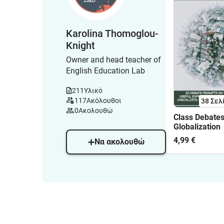
Karolina Thomoglou-
Knight
Owner and head teacher of
English Education Lab
211
Υλικό
117
Ακόλουθοι
38
Σελ
0
Ακολουθώ
Class Debates
Globalization
4,99 €
Να ακολουθώ