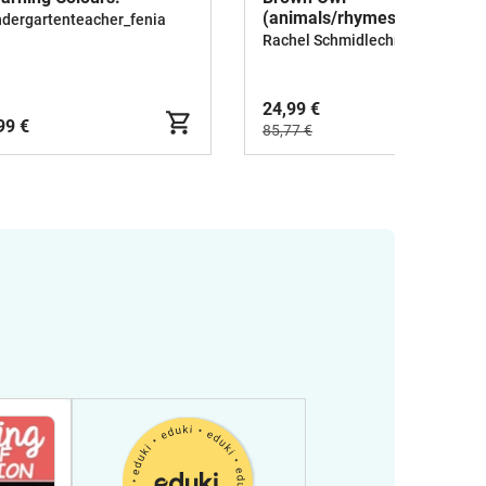
(animals/rhymes) - MEGA
ndergartenteacher_fenia
BUNDLE
Rachel Schmidlechner
24,99 €
99 €
85,77 €