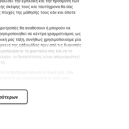
σφαλίσει την εμπλοκή και την προσμονή των
κής σκέψης τους και ταυτόχρονα θα σας
 πτυχές της μάθησής τους εάν και όποτε
προτροπές θα αναθέσουν ή μπορούν να
χρησιμοποιηθεί σε κέντρα γραμματισμού, ως
 δική μας τάξη, συνήθως χρησιμοποιούμε μία
ρκεια της εβδομάδας πριν από τις διακοπές
μοποιήσετε τη φαντασία σας και να το
ηλο - οι δυνατότητες είναι απεριόριστες!
τή.
ό το βοήθημα όσο και οι δικοί μας. Εάν
ιστάσετε να επικοινωνήσετε μαζί μας!
σσότερων