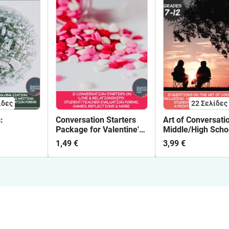
ίδες
22
Σελίδες
:
Conversation Starters
Art of Conversati
Package for Valentine's
Middle/High Scho
Day- Activity Package
Conversation Pa
1,49 €
3,99 €