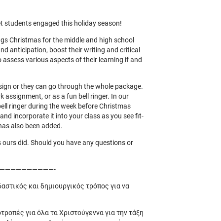
et students engaged this holiday season!
ngs Christmas for the middle and high school
 anticipation, boost their writing and critical
o assess various aspects of their learning if and
sign or they can go through the whole package.
 assignment, or as a fun bell ringer. In our
ell ringer during the week before Christmas
d incorporate it into your class as you see fit-
n has also been added.
s ours did. Should you have any questions or
——————————-
εδαστικός και δημιουργικός τρόπος για να
τροπές για όλα τα Χριστούγεννα για την τάξη