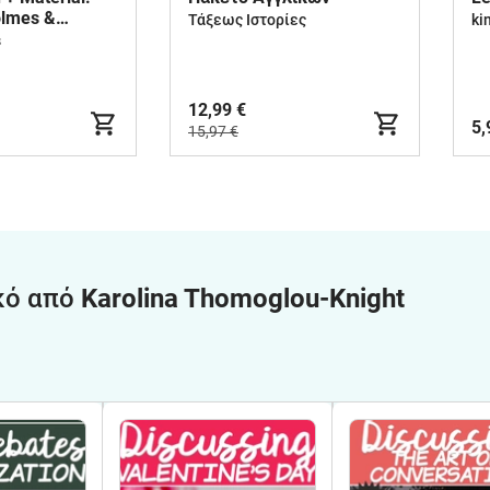
olmes &
Τάξεως Ιστορίες
ki
ories
s
12,99 €
5,
15,97 €
κό από
Karolina Thomoglou-Knight