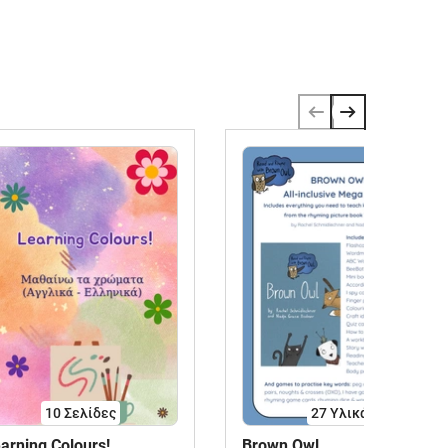
10
Σελίδες
27 Υλικά
arning Colours!
Brown Owl