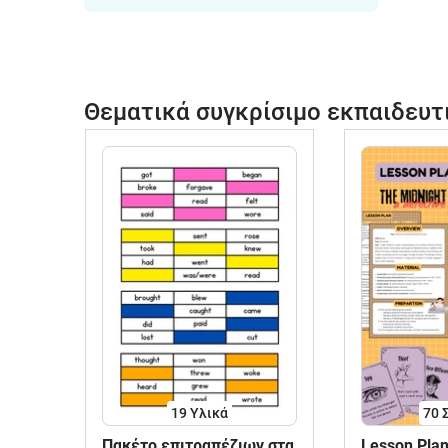
Θεματικά συγκρίσιμο εκπαιδευτ
19 Υλικά
70
Πακέτο επιτραπέζιων στα
Lesson Plan