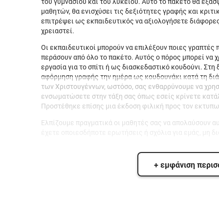
του γυμνασίου και του λυκείου. Αυτό το πακέτο θα εξα
μαθητών, θα ενισχύσει τις δεξιότητες γραφής και κριτι
επιτρέψει ως εκπαιδευτικός να αξιολογήσετε διάφορες
χρειαστεί.
Οι εκπαιδευτικοί μπορούν να επιλέξουν ποιες γραπτές 
περάσουν από όλο το πακέτο. Αυτός ο πόρος μπορεί να 
εργασία για το σπίτι ή ως διασκεδαστικό κουδούνι. Στη
αφόρμηση γραφής την ημέρα ως κουδουνάκι κατά τη διά
των Χριστουγέννων, ωστόσο, σας ενθαρρύνουμε να χρησι
ενσωματώσετε στην τάξη σας όπως εσείς κρίνετε κατάλλ
Προστέθηκε επίσης μια έκδοση φιλική προς τον εκτυπω
Ελπίζουμε πραγματικά οι μαθητές σας να απολαύσουν αυτ
έχετε οποιεσδήποτε ερωτήσεις ή σχόλια για εμάς, μη δ
+ εμφάνιση περι