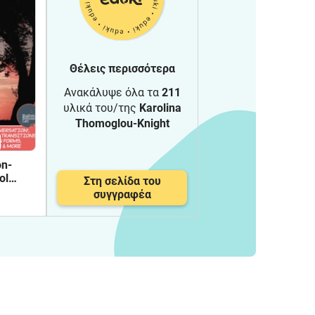
Θέλεις περισσότερα
Ανακάλυψε όλα τα
211
υλικά του/της
Karolina
Thomoglou-Knight
on-
ol
Στη σελίδα του
ckage
συγγραφέα