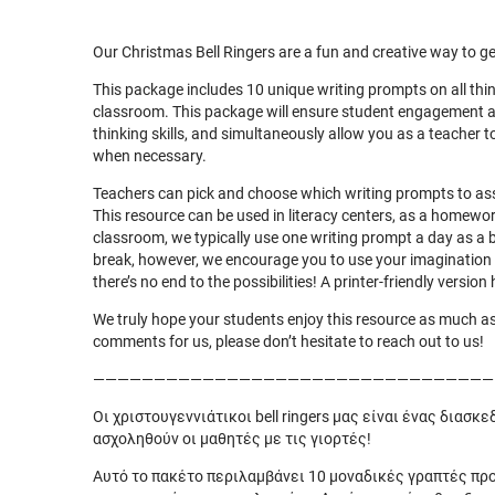
Our Christmas Bell Ringers are a fun and creative way to g
This package includes 10 unique writing prompts on all thi
classroom. This package will ensure student engagement and
thinking skills, and simultaneously allow you as a teacher t
when necessary.
Teachers can pick and choose which writing prompts to as
This resource can be used in literacy centers, as a homework
classroom, we typically use one writing prompt a day as a b
break, however, we encourage you to use your imagination an
there’s no end to the possibilities! A printer-friendly versio
We truly hope your students enjoy this resource as much a
comments for us, please don’t hesitate to reach out to us!
—————————————————————————————————
Οι χριστουγεννιάτικοι bell ringers μας είναι ένας διασκ
ασχοληθούν οι μαθητές με τις γιορτές!
Αυτό το πακέτο περιλαμβάνει 10 μοναδικές γραπτές προ