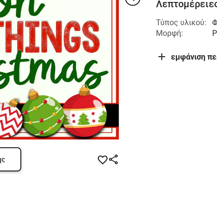
Λεπτομέρειες
Τύπος υλικού:
Φ
Μορφή:
P
εμφάνιση π
ης