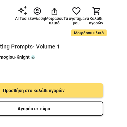
AI Tools
Σύνδεση
Μοιράσου
Τα αγαπημένα
Καλάθι
υλικό
μου
αγορών
Μοιράσου υλικό
ting Prompts- Volume 1
omoglou-Knight
Προσθήκη στο καλάθι αγορών
Αγοράστε τώρα