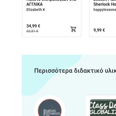
ΑΓΓΛΙΚΑ
Sherlock H
Detective St
Elizabeth K
happylesson
34,99 €
9,99 €
60,81 €
Περισσότερα διδακτικό υλι