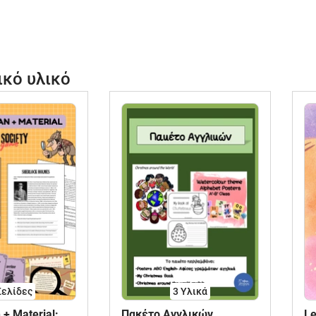
ικό υλικό
Σελίδες
3 Υλικά
 + Material:
Πακέτο Αγγλικών
Le