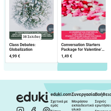
38
Σελίδες
Class Debates:
Conversation Starters
Globalization
Package for Valentine's
Day- Activity Package
4,99 €
1,49 €
eduki.com
Συνεργασία
Βοήθει
Σχετικά με 
Μοιράσου 
Συχνές 
εμάς
εκπαιδευτικό 
ερωτήσει
υλικό