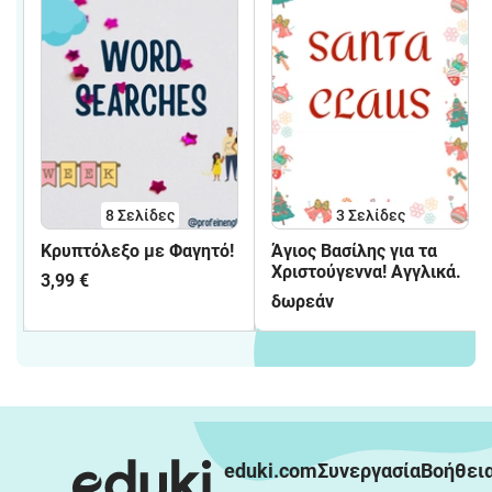
8
Σελίδες
3
Σελίδες
Κρυπτόλεξο με Φαγητό!
Άγιος Βασίλης για τα
Χριστούγεννα! Αγγλικά.
3,99 €
δωρεάν
eduki.com
Συνεργασία
Βοήθει