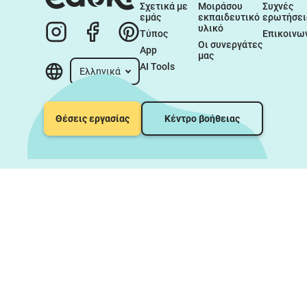
Σχετικά με 
Μοιράσου 
Συχνές 
εμάς
εκπαιδευτικό 
ερωτήσει
υλικό
Τύπος
Επικοινω
Οι συνεργάτες 
App
μας
AI Tools
Ελληνικά
Θέσεις εργασίας
Κέντρο βοήθειας