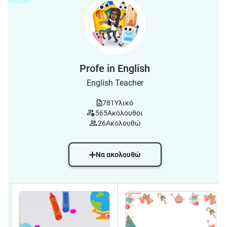
Profe in English
English Teacher
781
Υλικό
565
Ακόλουθοι
26
Ακολουθώ
Να ακολουθώ