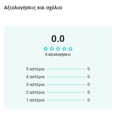
αντιστοιχεί στον αριθμό που πήραν από
το ξυλάκι.Εάν ένας μαθητής τραβήξει
Αξιολογήσεις και σχόλια
το ξυλάκι με το "Πρόσεχε!", πρέπει να
δώσει τους πόντους του στην
αντίπαλη ομάδα. Η ομάδα με τα
περισσότερα ξυλάκια κερδίζει.
0.0
0 αξιολογήσεις
5 αστέρια
0
4 αστέρια
0
3 αστέρια
0
2 αστέρια
0
1 αστέρια
0