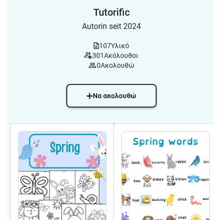
Tutorific
Autorin seit 2024
107
Υλικό
301
Ακόλουθοι
0
Ακολουθώ
Να ακολουθώ