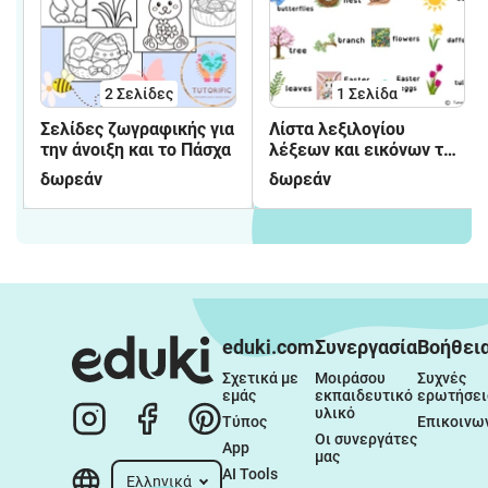
2
Σελίδες
1
Σελίδα
Σελίδες ζωγραφικής για
Λίστα λεξιλογίου
την άνοιξη και το Πάσχα
λέξεων και εικόνων της
άνοιξης
δωρεάν
δωρεάν
eduki.com
Συνεργασία
Βοήθει
Σχετικά με 
Μοιράσου 
Συχνές 
εμάς
εκπαιδευτικό 
ερωτήσει
υλικό
Τύπος
Επικοινω
Οι συνεργάτες 
App
μας
AI Tools
Ελληνικά