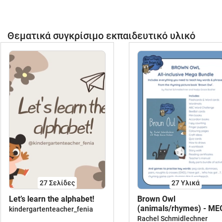
Θεματικά συγκρίσιμο εκπαιδευτικό υλικό
27
Σελίδες
27 Υλικά
Let’s learn the alphabet!
Brown Owl
(animals/rhymes) - M
kindergartenteacher_fenia
BUNDLE
Rachel Schmidlechner