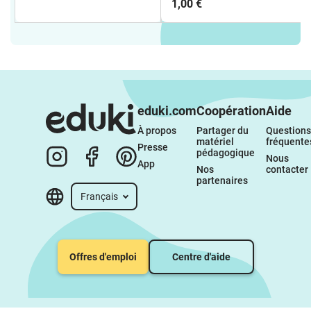
1,00 €
eduki.com
Coopération
Aide
À propos 
Partager du 
Questions 
matériel 
fréquente
Presse
pédagogique
Nous 
App
Nos 
contacter
partenaires
Français
Offres d'emploi
Centre d'aide