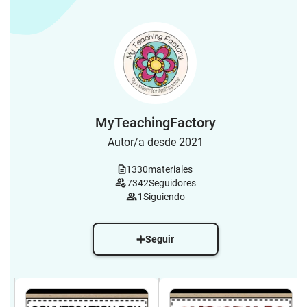
MyTeachingFactory
Autor/a desde 2021
1330
materiales
7342
Seguidores
1
Siguiendo
Seguir