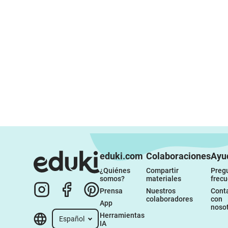
eduki.com
Colaboraciones
Ayu
¿Quiénes 
Compartir 
Pregu
somos?
materiales
frec
Prensa
Nuestros 
Conta
colaboradores
con 
App
noso
Herramientas 
Español
IA