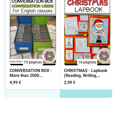
73
páginas
10
páginas
CONVERSATION BOX -
CHRISTMAS - Lapbook
More than 2000
(Reading, Writing,
Conversation Cards and
Vocabulary Work, ...)
4,99 €
2,99 €
90 topics for English
classes