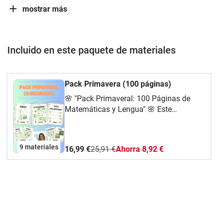
mostrar más
Incluido en este paquete de materiales
Pack Primavera (100 páginas)
🌸 "Pack Primaveral: 100 Páginas de
Matemáticas y Lengua" 🌸 Este
completo pack educativo de 100
páginas está diseñado para reforzar
habilidades de matemáticas y lengua en
9 materiales
16,99 €
25,91 €
Ahorra 8,92 €
niños de educación infantil y primaria,
utilizando una temática colorida y
divertida inspirada en la primavera. A
través de actividades interactivas, los
pequeños podrán desarrollar su
pensamiento lógico-matemático,
fortalecer la lectoescritura y mejorar su