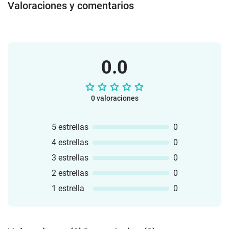
Valoraciones y comentarios
motricidad fina. 🌟 Incluye: 📌
Matemáticas: ✅ Conteo y asociación
numérica: Relacionar cantidades con
sus respectivos números. ✅ Ejercicios
de comparación y reconocimiento
0.0
numérico. 📌 Lengua y lectoescritura: ✅
Letras iniciales: Asociación de palabras
con su sonido inicial. ✅ Flashcards de
0 valoraciones
vocabulario primaveral con palabras
como "mariposa", "pollito", "flor", etc. ✅
Ejercicios de escritura y lectura con más
5 estrellas
0
de 70 tarjetas de práctica. 📌 Actividades
4 estrellas
0
de desarrollo cognitivo: ✅ Simetrías:
Dibujar la otra mitad de diferentes
3 estrellas
0
imágenes. ✅ Grafomotricidad: Ejercicios
2 estrellas
0
de trazos para mejorar la escritura. ✅
1 estrella
0
Puzzles primaverales: 5 rompecabezas
con imágenes de la naturaleza. ✅ Juego
de emparejar: Relacionar imágenes con
sus nombres correspondientes. ✨