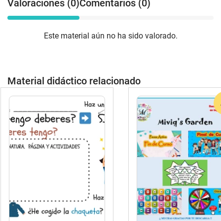
Valoraciones (0)
Comentarios (0)
Beneficios del material: ✔️ Fomenta el
aprendizaje a través del juego. ✔️
Refuerza habilidades matemáticas y
Este material aún no ha sido valorado.
lingüísticas de manera lúdica. ✔️
Desarrolla la coordinación motriz y la
concentración. ✔️ Perfecto para el aula o
el hogar, ideal para docentes y familias.
Material didáctico relacionado
🌼 ¡Haz que el aprendizaje sea una
experiencia divertida y llena de color con
este increíble pack primaveral! 📚🐞✨