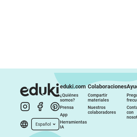
eduki.com
Colaboraciones
Ayu
¿Quiénes 
Compartir 
Pregu
somos?
materiales
frec
Prensa
Nuestros 
Conta
colaboradores
con 
App
noso
Herramientas 
Español
IA