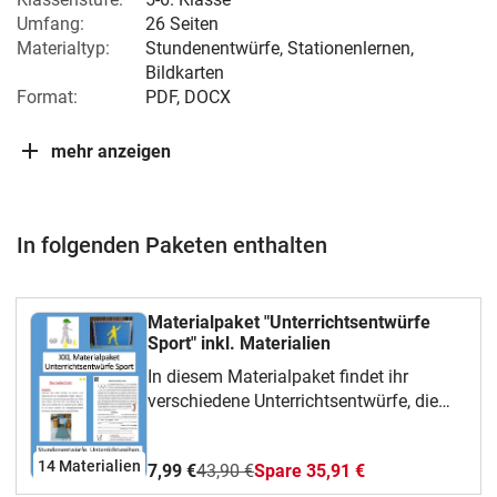
Umfang:
26 Seiten
Materialtyp:
Stundenentwürfe, Stationenlernen,
Bildkarten
Format:
PDF, DOCX
mehr anzeigen
In folgenden Paketen enthalten
Materialpaket "Unterrichtsentwürfe
Sport" inkl. Materialien
In diesem Materialpaket findet ihr
verschiedene Unterrichtsentwürfe, die
dem Fach Sport zuzuordnen sind.
Außerdem ein Infoblatt, welches zu
14 Materialien
7,99 €
43,90 €
Spare 35,91 €
Beginn eines Schuljahres ausgegeben