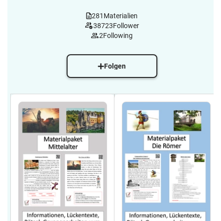
281
Materialien
38723
Follower
2
Following
Folgen