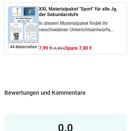
werden kann.Über eine Rückmeldung
würde ich mich sehr freuenViel Freude
XXL Materialpaket "Sport" für alle Jg.
mit meinem Material
der Sekundarstufe
In diesem Materialpaket findet ihr
verschiedenen Unterrichtsentwürfe,
Unterrichtsreihen, theoretisches Wissen
(z.B. Sportgeschichte), Tabellen oder
44 Materialien
7,99 €
Spare 7,00 €
14,99 €
aber auch Informationen zu einzelnen
Sportarten. Eingesetzt werden können
die Materialien in allen Jahrgängen der
Sekundarstufe. Über eine Rückmeldung
würde ich mich sehr freuen.Über eine
Rückmeldung würde ich mich sehr
freuen.Viel Freude mit meinem Material
Bewertungen und Kommentare
0.0