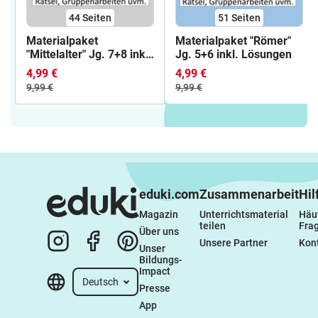
44
Seiten
51
Seiten
Materialpaket
Materialpaket "Römer"
"Mittelalter" Jg. 7+8 inkl.
Jg. 5+6 inkl. Lösungen
Lösungen
4,99 €
4,99 €
9,99 €
9,99 €
eduki.com
Zusammenarbeit
Hil
Magazin
Unterrichtsmaterial 
Häuf
teilen
Fra
Über uns
Unsere Partner
Kon
Unser 
Bildungs-
Impact
Deutsch
Presse
App